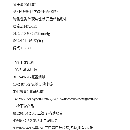
分子量:251.907
类别:其他>化学试剂>卤化物>
物化性质:外观与性状:黄色结晶粉末
密度:2.147g/cm3
沸点:253.9oCat760mmHg
熔点:104-105 °C(lit.)
闪点:107.3oC
15个上游原料
100-51-6 苯甲醇
3167-49-5 6-氨基烟酸
1072-97-5 2-氨基-5-溴吡啶
504-29-0 2-氨基吡啶
148292-03-9 pyridiniumN-(2'-(3',5'-dibromopyridyl))aminide
16个下游产品
610261-34-2 3,5-二溴-2-硝基吡啶
40360-47-2 2-氯-3,5-二溴吡啶
905966-34-9 5-溴-3-((三甲基甲硅烷基)乙炔)吡啶-2-胺