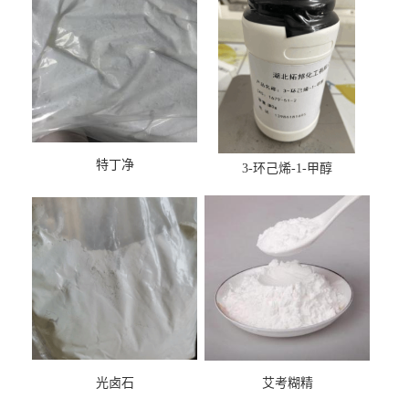
特丁净
3-环己烯-1-甲醇
光卤石
艾考糊精