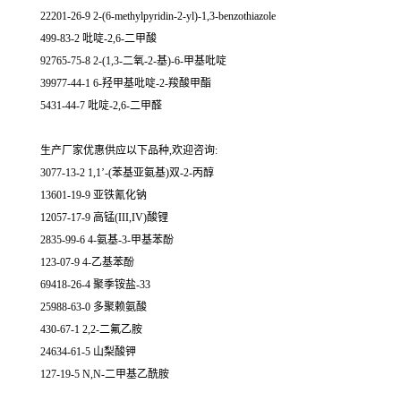
22201-26-9 2-(6-methylpyridin-2-yl)-1,3-benzothiazole
499-83-2 吡啶-2,6-二甲酸
92765-75-8 2-(1,3-二氧-2-基)-6-甲基吡啶
39977-44-1 6-羟甲基吡啶-2-羧酸甲酯
5431-44-7 吡啶-2,6-二甲醛
生产厂家优惠供应以下品种,欢迎咨询:
3077-13-2 1,1’-(苯基亚氨基)双-2-丙醇
13601-19-9 亚铁氰化钠
12057-17-9 高锰(III,IV)酸锂
2835-99-6 4-氨基-3-甲基苯酚
123-07-9 4-乙基苯酚
69418-26-4 聚季铵盐-33
25988-63-0 多聚赖氨酸
430-67-1 2,2-二氟乙胺
24634-61-5 山梨酸钾
127-19-5 N,N-二甲基乙酰胺