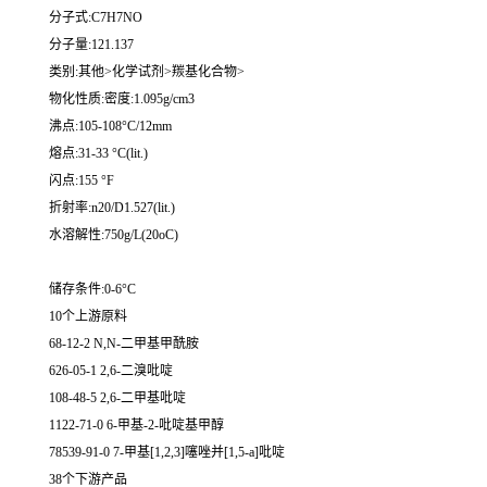
分子式:C7H7NO
分子量:121.137
类别:其他>化学试剂>羰基化合物>
物化性质:密度:1.095g/cm3
沸点:105-108°C/12mm
熔点:31-33 °C(lit.)
闪点:155 °F
折射率:n20/D1.527(lit.)
水溶解性:750g/L(20oC)
储存条件:0-6°C
10个上游原料
68-12-2 N,N-二甲基甲酰胺
626-05-1 2,6-二溴吡啶
108-48-5 2,6-二甲基吡啶
1122-71-0 6-甲基-2-吡啶基甲醇
78539-91-0 7-甲基[1,2,3]噻唑并[1,5-a]吡啶
38个下游产品