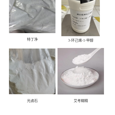
特丁净
3-环己烯-1-甲醇
光卤石
艾考糊精