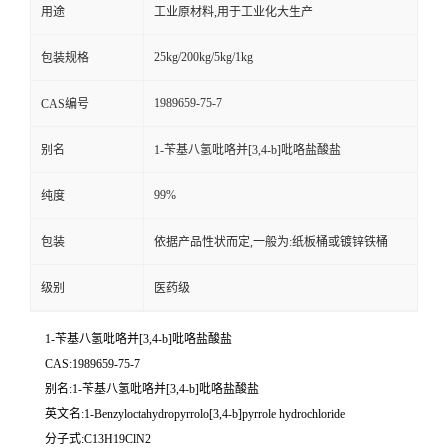
用途
工业原材料,用于工业化大生产
25kg/200kg/5kg/1kg
包装规格
1989659-75-7
CAS编号
别名
1-苄基八氢吡咯并[3,4-b]吡咯盐酸盐
99%
纯度
包装
依据产品性状而定,一般为:纸板桶或镀锌铁桶
级别
医药级
1-苄基八氢吡咯并[3,4-b]吡咯盐酸盐
CAS:1989659-75-7
别名:1-苄基八氢吡咯并[3,4-b]吡咯盐酸盐
英文名:1-Benzyloctahydropyrrolo[3,4-b]pyrrole hydrochloride
分子式:C13H19ClN2