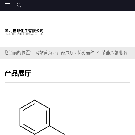
您当前的位置：
网站首页
>
产品展厅
>
优势品种
>
1-苄基八氢吡咯
并[3,4-b]吡咯盐酸盐
产品展厅