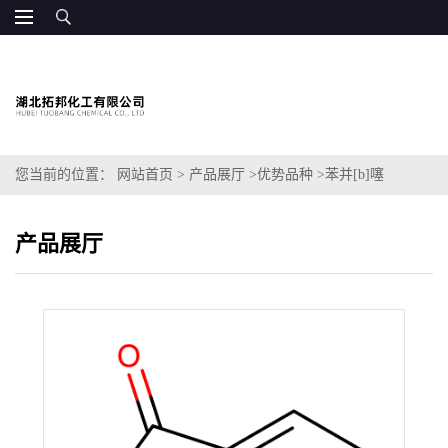
您当前的位置：
网站首页
>
产品展厅
>
优势品种
>
苯并[b]噻
吩-3(2H)-酮-1,1-二氧化物
产品展厅