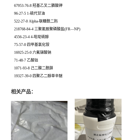
67953-76-8 羟基乙叉二膦酸钾
96-27-5 1-硫代甘油
522-27-0 Alpha-联糠酰二肟
218768-84-4 三聚氰胺聚磷酸盐(FR—NP)
4556-23-4 4-吡啶硫醇
75-57-0 四甲基氯化铵
16925-25-0 六氟锑酸钠
71-48-7 乙酸钴
1071-93-8 己二酸二酰肼
19327-39-0 四聚乙二醇单辛醚
相关产品：