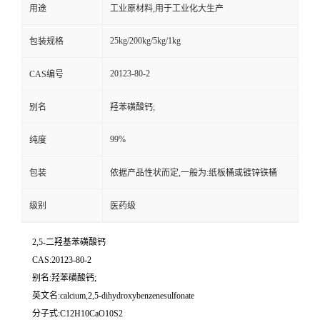
用途
工业原材料,用于工业化大生产
25kg/200kg/5kg/1kg
包装规格
20123-80-2
CAS编号
别名
羟苯磺酸钙;
99%
纯度
包装
依据产品性状而定,一般为:纸板桶或镀锌铁桶
级别
医药级
2,5-二羟基苯磺酸钙
CAS:20123-80-2
别名:羟苯磺酸钙;
英文名:calcium,2,5-dihydroxybenzenesulfonate
分子式:C12H10CaO10S2