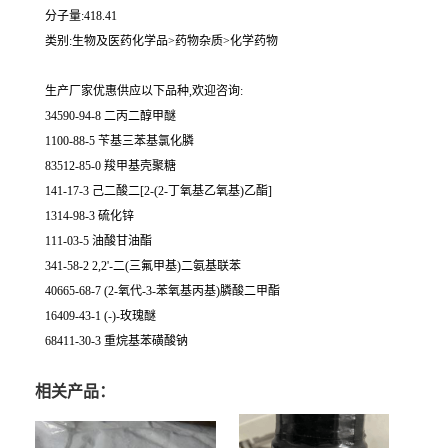
分子量:418.41
类别:生物及医药化学品>药物杂质>化学药物
生产厂家优惠供应以下品种,欢迎咨询:
34590-94-8 二丙二醇甲醚
1100-88-5 苄基三苯基氯化膦
83512-85-0 羧甲基壳聚糖
141-17-3 己二酸二[2-(2-丁氧基乙氧基)乙酯]
1314-98-3 硫化锌
111-03-5 油酸甘油酯
341-58-2 2,2'-二(三氟甲基)二氨基联苯
40665-68-7 (2-氧代-3-苯氧基丙基)膦酸二甲酯
16409-43-1 (-)-玫瑰醚
68411-30-3 重烷基苯磺酸钠
相关产品：