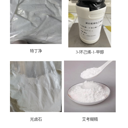
特丁净
3-环己烯-1-甲醇
光卤石
艾考糊精