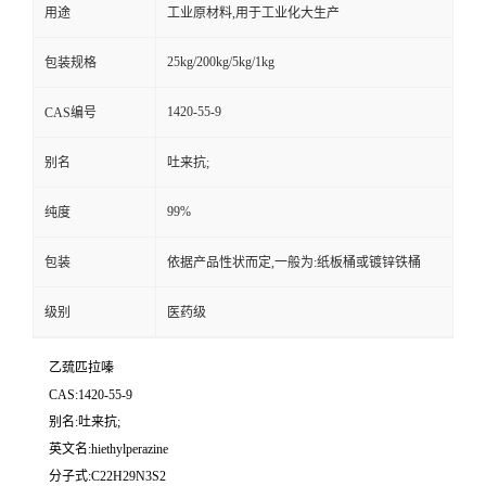
用途
工业原材料,用于工业化大生产
25kg/200kg/5kg/1kg
包装规格
1420-55-9
CAS编号
别名
吐来抗;
99%
纯度
包装
依据产品性状而定,一般为:纸板桶或镀锌铁桶
级别
医药级
乙巯匹拉嗪
CAS:1420-55-9
别名:吐来抗;
英文名:hiethylperazine
分子式:C22H29N3S2