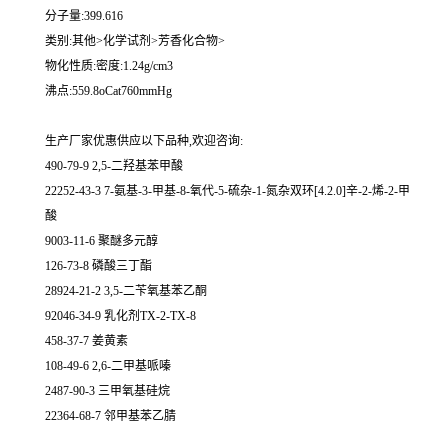
分子量:399.616
类别:其他>化学试剂>芳香化合物>
物化性质:密度:1.24g/cm3
沸点:559.8oCat760mmHg
生产厂家优惠供应以下品种,欢迎咨询:
490-79-9 2,5-二羟基苯甲酸
22252-43-3 7-氨基-3-甲基-8-氧代-5-硫杂-1-氮杂双环[4.2.0]辛-2-烯-2-甲
酸
9003-11-6 聚醚多元醇
126-73-8 磷酸三丁酯
28924-21-2 3,5-二苄氧基苯乙酮
92046-34-9 乳化剂TX-2-TX-8
458-37-7 姜黄素
108-49-6 2,6-二甲基哌嗪
2487-90-3 三甲氧基硅烷
22364-68-7 邻甲基苯乙腈