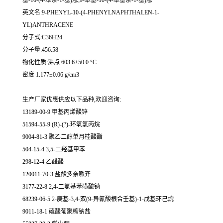
基-10-(4-苯萘-1-基)蒽;9-苯基-10-(4-苯基萘-1-基)蒽
英文名:9-PHENYL-10-(4-PHENYLNAPHTHALEN-1-
YL)ANTHRACENE
分子式:C36H24
分子量:456.58
物化性质:沸点 603.6±50.0 °C
密度 1.177±0.06 g/cm3
生产厂家优惠供应以下品种,欢迎咨询:
13189-00-9 甲基丙烯酸锌
51594-55-9 (R)-(?)-环氧氯丙烷
9004-81-3 聚乙二醇单月桂酸酯
504-15-4 3,5-二羟基甲苯
298-12-4 乙醛酸
120011-70-3 盐酸多奈哌齐
3177-22-8 2,4-二氨基苯磺酸钠
68239-06-5 2-庚基-3,4-双(9-异氰酸根合壬基)-1-戊基环己烷
9011-18-1 硫酸葡聚糖钠盐