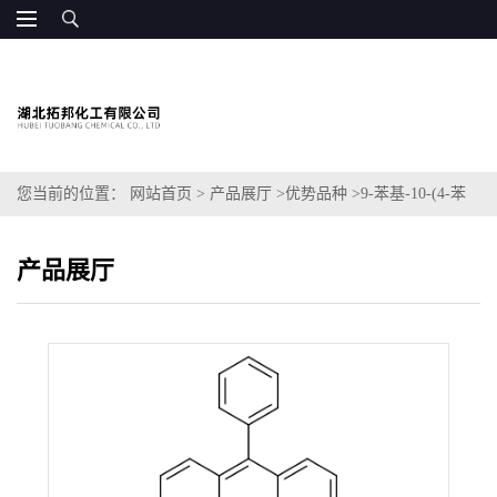
您当前的位置：
网站首页
>
产品展厅
>
优势品种
>
9-苯基-10-(4-苯
基-萘基-1-基)-蒽
产品展厅