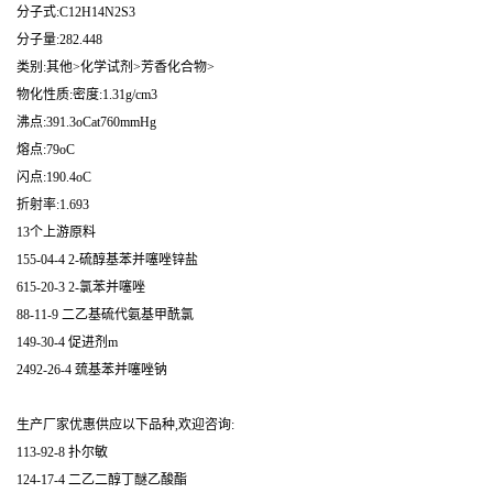
分子式:C12H14N2S3
分子量:282.448
类别:其他>化学试剂>芳香化合物>
物化性质:密度:1.31g/cm3
沸点:391.3oCat760mmHg
熔点:79oC
闪点:190.4oC
折射率:1.693
13个上游原料
155-04-4 2-硫醇基苯并噻唑锌盐
615-20-3 2-氯苯并噻唑
88-11-9 二乙基硫代氨基甲酰氯
149-30-4 促进剂m
2492-26-4 巯基苯并噻唑钠
生产厂家优惠供应以下品种,欢迎咨询:
113-92-8 扑尔敏
124-17-4 二乙二醇丁醚乙酸酯