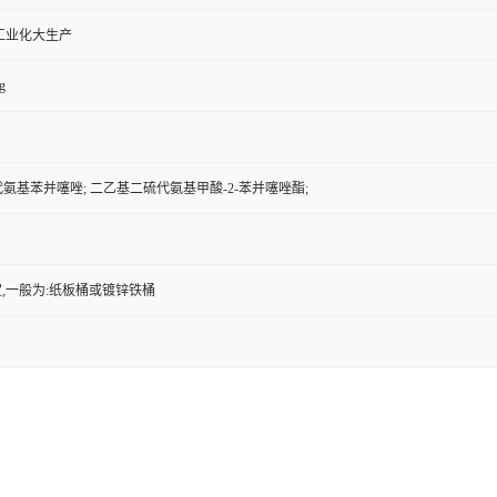
工业化大生产
g
代氨基苯并噻唑; 二乙基二硫代氨基甲酸-2-苯并噻唑酯;
,一般为:纸板桶或镀锌铁桶