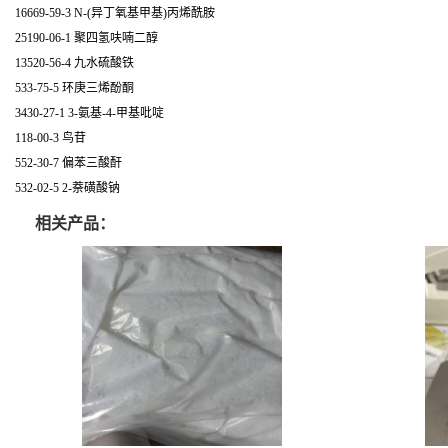
16669-59-3 N-(异丁氧基甲基)丙烯酰胺
25190-06-1 聚四氢呋喃二醇
13520-56-4 九水硫酸铁
533-75-5 环庚三烯酚酮
3430-27-1 3-氨基-4-甲基吡啶
118-00-3 鸟苷
552-30-7 偏苯三酸酐
532-02-5 2-萘磺酸钠
相关产品：