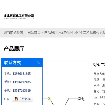
您当前的位置：
网站首页
>
产品展厅
>
优势品种
>
N,N-二乙基硫代氨
产品展厅
联系方式
N,N-
手机：
13986181695
英文名称
品牌：
拓
手机：
13986192185
产地：
湖
手机：
13517263819
货号：
T
cas：
95-
Q Q：
价格：
￥