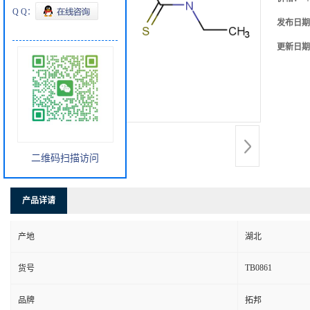
Q Q：
发布日期
更新日期
二维码扫描访问
产品详请
产地
湖北
TB0861
货号
品牌
拓邦