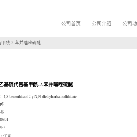
公司首页
公司介绍
公司动
基甲酰-2-苯并噻唑硫醚
二乙基硫代氨基甲酰-2-苯并噻唑硫醚
：
1,3-benzothiazol-2-ylN,N-diethylcarbamodithioate
邦
北
B0861
30-7
1/千克