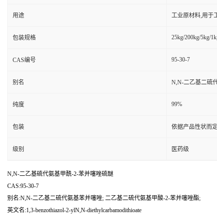
用途
工业原材料,用于
25kg/200kg/5kg/1k
包装规格
95-30-7
CAS编号
别名
N,N-二乙基二硫
99%
纯度
包装
依据产品性状而定
级别
医药级
N,N-二乙基硫代氨基甲酰-2-苯并噻唑硫醚
CAS:95-30-7
别名:N,N-二乙基二硫代氨基苯并噻唑; 二乙基二硫代氨基甲酸-2-苯并噻唑酯;
英文名:1,3-benzothiazol-2-ylN,N-diethylcarbamodithioate