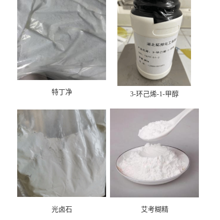
特丁净
3-环己烯-1-甲醇
光卤石
艾考糊精