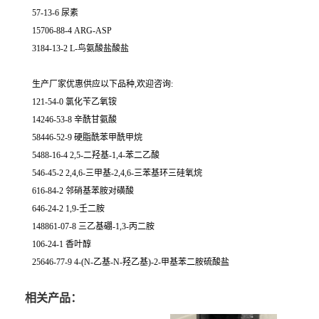
57-13-6 尿素
15706-88-4 ARG-ASP
3184-13-2 L-鸟氨酸盐酸盐
生产厂家优惠供应以下品种,欢迎咨询:
121-54-0 氯化苄乙氧铵
14246-53-8 辛酰甘氨酸
58446-52-9 硬脂酰苯甲酰甲烷
5488-16-4 2,5-二羟基-1,4-苯二乙酸
546-45-2 2,4,6-三甲基-2,4,6-三苯基环三硅氧烷
616-84-2 邻硝基苯胺对磺酸
646-24-2 1,9-壬二胺
148861-07-8 三乙基硼-1,3-丙二胺
106-24-1 香叶醇
25646-77-9 4-(N-乙基-N-羟乙基)-2-甲基苯二胺硫酸盐
相关产品：