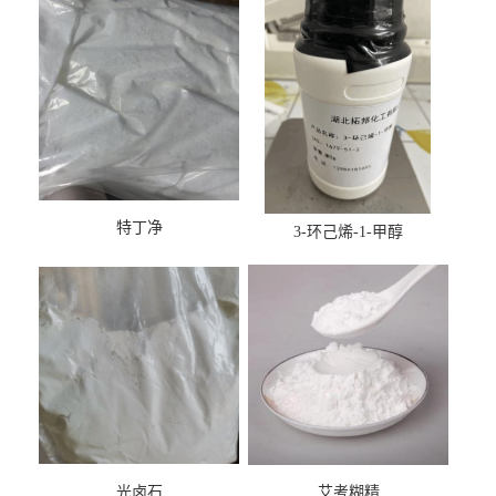
特丁净
3-环己烯-1-甲醇
光卤石
艾考糊精