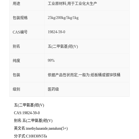
用途
工业原材料,用于工业化大生产
25kg/200kg/5kg/1kg
包装规格
19824-59-0
CAS编号
别名
五(二甲氨基)钽(V)
99%
纯度
包装
依据产品性状而定,一般为:纸板桶或镀锌铁桶
级别
医药级
五(二甲氨基)钽(V)
CAS:19824-59-0
别名:五(二甲氨基)钽(V)
英文名:imethylazanide,tantalum(5+)
分子式:C10H30N5Ta