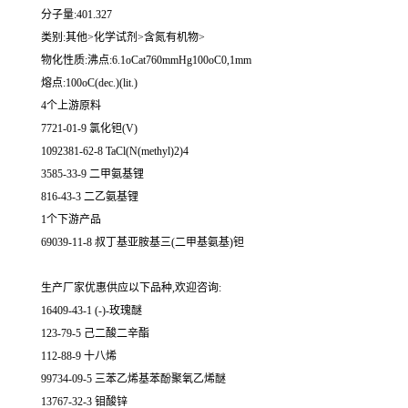
分子量:401.327
类别:其他>化学试剂>含氮有机物>
物化性质:沸点:6.1oCat760mmHg100oC0,1mm
熔点:100oC(dec.)(lit.)
4个上游原料
7721-01-9 氯化钽(V)
1092381-62-8 TaCl(N(methyl)2)4
3585-33-9 二甲氨基锂
816-43-3 二乙氨基锂
1个下游产品
69039-11-8 叔丁基亚胺基三(二甲基氨基)钽
生产厂家优惠供应以下品种,欢迎咨询:
16409-43-1 (-)-玫瑰醚
123-79-5 己二酸二辛酯
112-88-9 十八烯
99734-09-5 三苯乙烯基苯酚聚氧乙烯醚
13767-32-3 钼酸锌