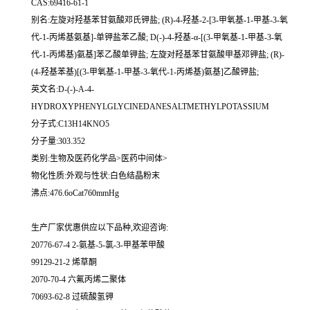
CAS:69416-61-1
别名:左旋对羟基苯甘氨酸邓氏钾盐; (R)-4-羟基-2-[3-甲氧基-1-甲基-3-氧
代-1-丙烯基氨基]-单钾盐苯乙酸; D(-)-4-羟基-α-[(3-甲氧基-1-甲基-3-氧
代-1-丙烯基)氨基]苯乙酸单钾盐; 左旋对羟基苯甘氨酸甲基邓钾盐; (R)-
(4-羟基苯基)[(3-甲氧基-1-甲基-3-氧代-1-丙烯基)氨基]乙酸钾盐;
英文名:D-(-)-A-4-
HYDROXYPHENYLGLYCINEDANESALTMETHYLPOTASSIUM
分子式:C13H14KNO5
分子量:303.352
类别:生物及医药化学品>医药中间体>
物化性质:外观与性状:白色结晶粉末
沸点:476.6oCat760mmHg
生产厂家优惠供应以下品种,欢迎咨询:
20776-67-4 2-氨基-5-氯-3-甲基苯甲酸
99129-21-2 烯草酮
2070-70-4 六氟丙烯二聚体
70693-62-8 过硫酸氢钾