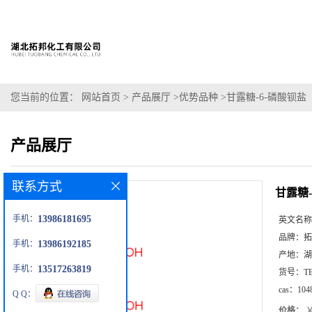
您当前的位置：
网站首页
>
产品展厅
>
优势品种
>
甘露糖-6-磷酸钡盐
产品展厅
联系方式
甘露糖-
手机：
13986181695
英文名称
品牌：
拓
手机：
13986192185
产地：
湖
手机：
13517263819
货号：
T
cas：
104
Q Q：
价格：
￥