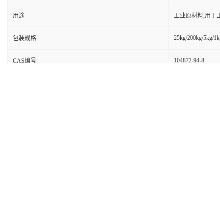
用途
工业原材料,用于
25kg/200kg/5kg/1k
包装规格
104872-94-8
CAS编号
别名
甘露糖-6-磷酸钡
99%
纯度
包装
依据产品性状而定
级别
医药级
甘露糖-6-磷酸钡盐
CAS:104872-94-8
别名:甘露糖-6-磷酸钡盐
英文名:D-MANNOSE6-PHOSPHATEBARIUMSALT