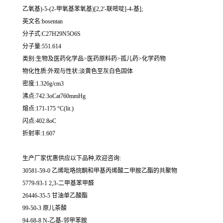
乙氧基)-5-(2-甲氧基苯氧基)[2,2'-联嘧啶]-4-基];
英文名:bosentan
分子式:C27H29N5O6S
分子量:551.614
类别:生物及医药化学品>医药原料药>孤儿药>化学药物
物化性质:外观与性状:淡黄色至灰白色固体
密度:1.326g/cm3
沸点:742.3oCat760mmHg
熔点:171-175 °C(lit.)
闪点:402.8oC
折射率:1.607
生产厂家优惠供应以下品种,欢迎咨询:
30581-59-0 乙烯吡咯烷酮和甲基丙烯酸二甲胺乙酯的共聚物
5779-93-1 2,3-二甲基苯甲醛
26446-35-5 甘油单乙酸酯
99-50-3 原儿茶酸
94-68-8 N-乙基-邻甲苯胺