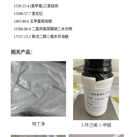
1558-25-4 (氯甲基)三氯硅烷
13598-57-7 氢化钇
2403-89-6 五甲基哌啶醇
51580-86-0 二氯异氰尿酸钠二水合物
17557-23-2 新戊二醇二缩水甘油醚
相关产品：
特丁净
3-环己烯-1-甲醇