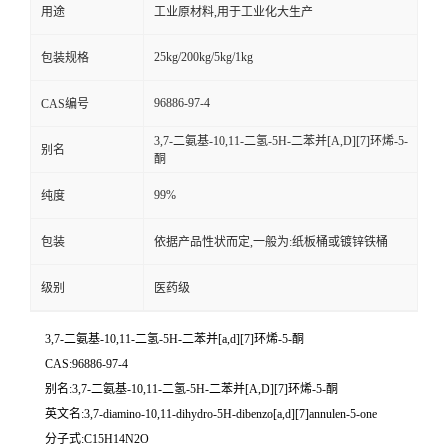
用途
工业原材料,用于工业化大生产
25kg/200kg/5kg/1kg
包装规格
96886-97-4
CAS编号
3,7-二氨基-10,11-二氢-5H-二苯并[A,D][7]环烯-5-
别名
酮
99%
纯度
包装
依据产品性状而定,一般为:纸板桶或镀锌铁桶
级别
医药级
3,7-二氨基-10,11-二氢-5H-二苯并[a,d][7]环烯-5-酮
CAS:96886-97-4
别名:3,7-二氨基-10,11-二氢-5H-二苯并[A,D][7]环烯-5-酮
英文名:3,7-diamino-10,11-dihydro-5H-dibenzo[a,d][7]annulen-5-one
分子式:C15H14N2O