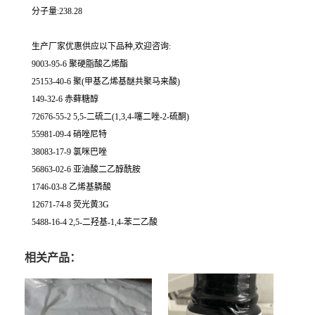
分子量:238.28
生产厂家优惠供应以下品种,欢迎咨询:
9003-95-6 聚硬脂酸乙烯酯
25153-40-6 聚(甲基乙烯基醚共聚马来酸)
149-32-6 赤藓糖醇
72676-55-2 5,5-二硫二(1,3,4-噻二唑-2-硫酮)
55981-09-4 硝唑尼特
38083-17-9 氯咪巴唑
56863-02-6 亚油酸二乙醇酰胺
1746-03-8 乙烯基膦酸
12671-74-8 荧光黄3G
5488-16-4 2,5-二羟基-1,4-苯二乙酸
相关产品：