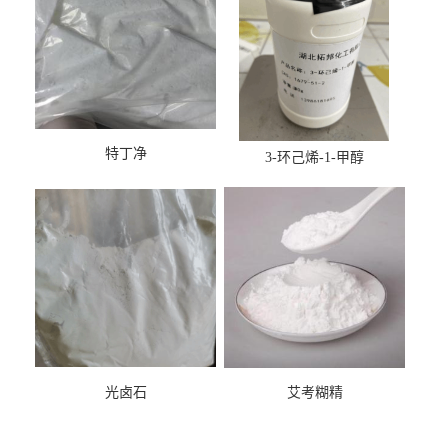
特丁净
3-环己烯-1-甲醇
光卤石
艾考糊精