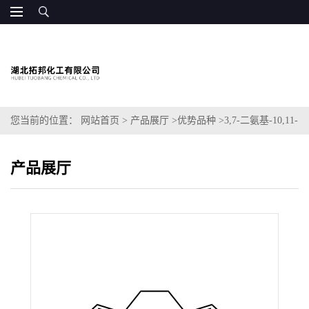
您当前的位置：
网站首页
>
产品展厅
>
优势品种
>
3,7-二氨基-10,11-
二氢-5H-二苯并[a,d][7]环烯-5-酮
产品展厅