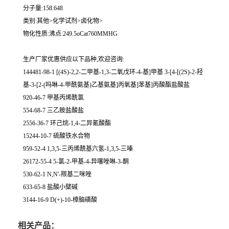
分子量:158.648
类别:其他>化学试剂>卤化物>
物化性质:沸点:249.5oCat760MMHG
生产厂家优惠供应以下品种,欢迎咨询:
144481-98-1 [(4S)-2,2-二甲基-1,3-二氧戊环-4-基]甲基 3-[4-[(2S)-2-羟
基-3-[2-(吗啉-4-甲酰氨基)乙基氨基]丙氧基]苯基]丙酸酯盐酸盐
920-46-7 甲基丙烯酰氯
554-68-7 三乙胺盐酸盐
2556-36-7 环己烷-1,4-二异氰酸酯
15244-10-7 硫酸铁水合物
959-52-4 1,3,5-三丙烯酰基六氢-1,3,5-三嗪
26172-55-4 5-氯-2-甲基-4-异噻唑啉-3-酮
530-62-1 N,N'-羰基二咪唑
633-65-8 盐酸小檗碱
3144-16-9 D(+)-10-樟脑磺酸
相关产品：