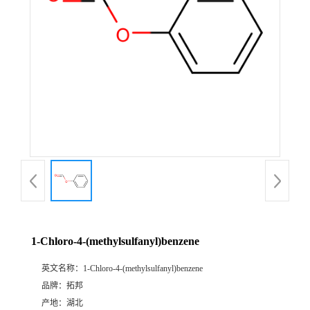
1-Chloro-4-(methylsulfanyl)benzene
英文名称：
1-Chloro-4-(methylsulfanyl)benzene
品牌：
拓邦
产地：
湖北