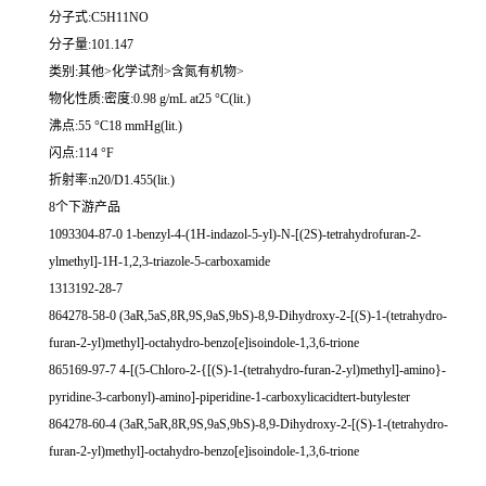
分子式:C5H11NO
分子量:101.147
类别:其他>化学试剂>含氮有机物>
物化性质:密度:0.98 g/mL at25 °C(lit.)
沸点:55 °C18 mmHg(lit.)
闪点:114 °F
折射率:n20/D1.455(lit.)
8个下游产品
1093304-87-0 1-benzyl-4-(1H-indazol-5-yl)-N-[(2S)-tetrahydrofuran-2-
ylmethyl]-1H-1,2,3-triazole-5-carboxamide
1313192-28-7
864278-58-0 (3aR,5aS,8R,9S,9aS,9bS)-8,9-Dihydroxy-2-[(S)-1-(tetrahydro-
furan-2-yl)methyl]-octahydro-benzo[e]isoindole-1,3,6-trione
865169-97-7 4-[(5-Chloro-2-{[(S)-1-(tetrahydro-furan-2-yl)methyl]-amino}-
pyridine-3-carbonyl)-amino]-piperidine-1-carboxylicacidtert-butylester
864278-60-4 (3aR,5aR,8R,9S,9aS,9bS)-8,9-Dihydroxy-2-[(S)-1-(tetrahydro-
furan-2-yl)methyl]-octahydro-benzo[e]isoindole-1,3,6-trione