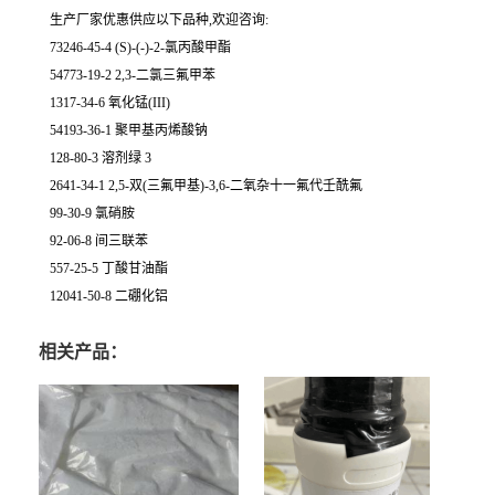
生产厂家优惠供应以下品种,欢迎咨询:
73246-45-4 (S)-(-)-2-氯丙酸甲酯
54773-19-2 2,3-二氯三氟甲苯
1317-34-6 氧化锰(III)
54193-36-1 聚甲基丙烯酸钠
128-80-3 溶剂绿 3
2641-34-1 2,5-双(三氟甲基)-3,6-二氧杂十一氟代壬酰氟
99-30-9 氯硝胺
92-06-8 间三联苯
557-25-5 丁酸甘油酯
12041-50-8 二硼化铝
相关产品：