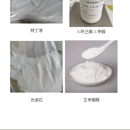
特丁净
3-环己烯-1-甲醇
光卤石
艾考糊精