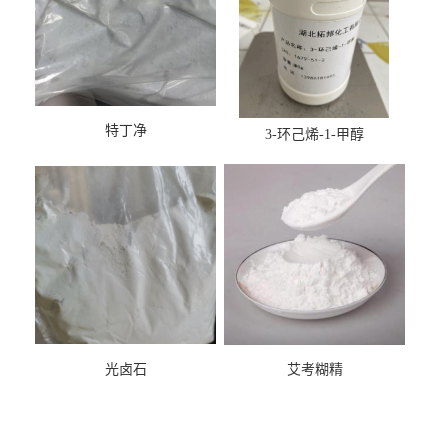
特丁净
3-环己烯-1-甲醇
光卤石
艾考糊精