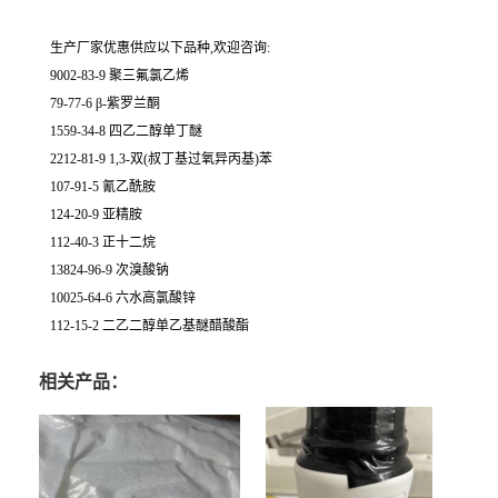
生产厂家优惠供应以下品种,欢迎咨询:
9002-83-9 聚三氟氯乙烯
79-77-6 β-紫罗兰酮
1559-34-8 四乙二醇单丁醚
2212-81-9 1,3-双(叔丁基过氧异丙基)苯
107-91-5 氰乙酰胺
124-20-9 亚精胺
112-40-3 正十二烷
13824-96-9 次溴酸钠
10025-64-6 六水高氯酸锌
112-15-2 二乙二醇单乙基醚醋酸酯
相关产品：