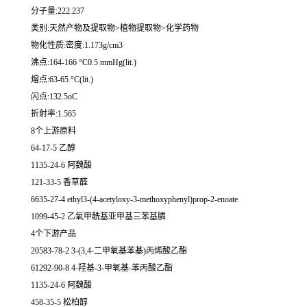
分子量:222.237
类别:天然产物及提取物>植物提取物>化学药物
物化性质:密度:1.173g/cm3
沸点:164-166 °C0.5 mmHg(lit.)
熔点:63-65 °C(lit.)
闪点:132.5oC
折射率:1.565
8个上游原料
64-17-5 乙醇
1135-24-6 阿魏酸
121-33-5 香草醛
6635-27-4 ethyl3-(4-acetyloxy-3-methoxyphenyl)prop-2-enoate
1099-45-2 乙氧甲酰基亚甲基三苯基膦
4个下游产品
20583-78-2 3-(3,4-二甲氧基苯基)丙烯酸乙酯
61292-90-8 4-羟基-3-甲氧基-苯丙酸乙酯
1135-24-6 阿魏酸
458-35-5 松柏醇