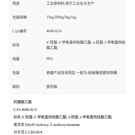
用途
工业原材料,用于工业化大生产
25kg/200kg/5kg/1kg
包装规格
4046-02-0
CAS编号
4'-羟基-3'-甲氧基肉桂酸乙酯; 4-羟基-3-甲氧基肉桂
别名
酸乙酯;
99%
纯度
包装
依据产品性状而定,一般为:纸板桶或镀锌铁桶
级别
医药级
阿魏酸乙酯
CAS:4046-02-0
别名:4'-羟基-3'-甲氧基肉桂酸乙酯; 4-羟基-3-甲氧基肉桂酸乙酯;
英文名:Ethyl4'-hydroxy-3'-methoxycinnamate
分子式:C12H14O4