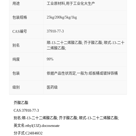
用途
工业原材料,用于工业化大生产
25kg/200kg/5kg/1kg
包装规格
37910-77-3
CAS编号
顺-13-二十二烯酸乙酯; 芥子酸乙酯; 顺式-13-二十
别名
二烯酸乙酯;
99%
纯度
包装
依据产品性状而定,一般为:纸板桶或镀锌铁桶
级别
医药级
芥酸乙酯
CAS:37910-77-3
别名:顺-13-二十二烯酸乙酯; 芥子酸乙酯; 顺式-13-二十二烯酸乙酯;
英文名:ethyl(13Z)-docosenoate
分子式:C24H46O2