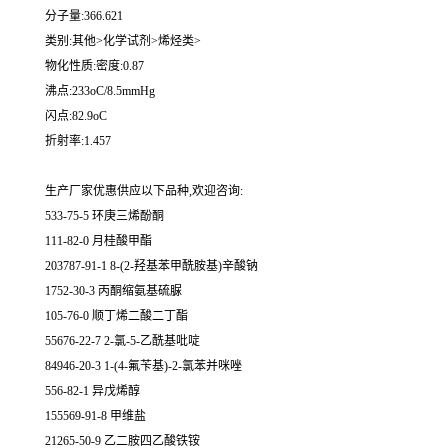
分子量:366.621
类别:其他>化学试剂>烯烃类>
物化性质:密度:0.87
沸点:233oC/8.5mmHg
闪点:82.9oC
折射率:1.457
生产厂家优惠供应以下品种,欢迎咨询:
533-75-5 环庚三烯酚酮
111-82-0 月桂酸甲酯
203787-91-1 8-(2-羟基苯甲酰胺基)辛酸钠
1752-30-3 丙酮缩氨基硫脲
105-76-0 顺丁烯二酸二丁酯
55676-22-7 2-氯-5-乙酰基吡啶
84946-20-3 1-(4-氟苄基)-2-氯苯并咪唑
556-82-1 异戊烯醇
155569-91-8 甲维盐
21265-50-9 乙二胺四乙酸铁铵