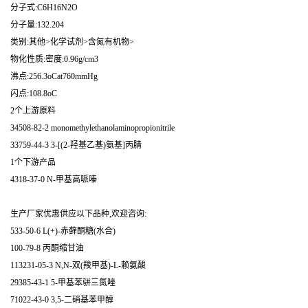
分子式:C6H16N2O
分子量:132.204
类别:其他>化学试剂>含氮有机物>
物化性质:密度:0.96g/cm3
沸点:256.3oCat760mmHg
闪点:108.8oC
2个上游原料
34508-82-2 monomethylethanolaminopropionitrile
33759-44-3 3-[(2-羟基乙基)氨基]丙腈
1个下游产品
4318-37-0 N-甲基高哌嗪
生产厂家优惠供应以下品种,欢迎咨询:
533-50-6 L(+)-赤藓酮糖(水合)
100-79-8 丙酮缩甘油
113231-05-3 N,N-双(羧甲基)-L-赖氨酸
29385-43-1 5-甲基苯骈三氮唑
71022-43-0 3,5-二硝基苯甲醇