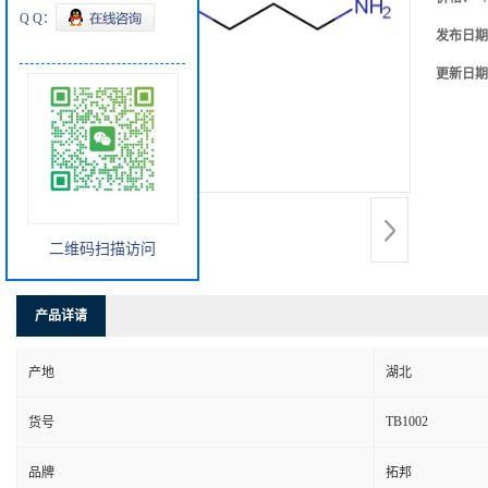
Q Q：
发布日期
更新日期
二维码扫描访问
产品详请
产地
湖北
TB1002
货号
品牌
拓邦