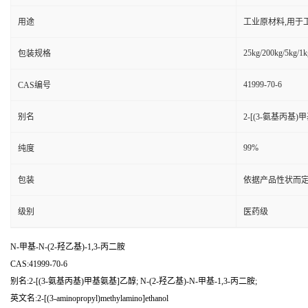
用途
工业原材料,用于
25kg/200kg/5kg/1k
包装规格
41999-70-6
CAS编号
别名
2-[(3-氨基丙基)甲
99%
纯度
包装
依据产品性状而定
级别
医药级
N-甲基-N-(2-羟乙基)-1,3-丙二胺
CAS:41999-70-6
别名:2-[(3-氨基丙基)甲基氨基]乙醇; N-(2-羟乙基)-N-甲基-1,3-丙二胺;
英文名:2-[(3-aminopropyl)methylamino]ethanol