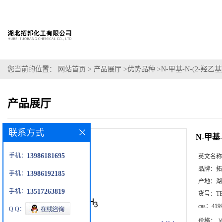
您当前的位置：
网站首页
>
产品展厅
>
优势品种
>
N-甲基-N-(2-羟乙基
产品展厅
联系方式
N-甲基-
手机：
13986181695
英文名称
品牌：
拓
手机：
13986192185
产地：
湖
手机：
13517263819
货号：
T
cas：
419
Q Q：
价格：
￥