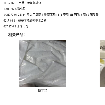
1112-39-6 二甲基二甲氧基硅烷
12011-67-5 碳化铁
1421372-94-2 N-(4-氟-2-甲氧基-5-硝基苯基)-4-(1-甲基-1H-吲哚-3-基)-2-嘧啶胺
6217-68-1 4-硝基苯硫酸钾单水合物
627-27-0 3-丁烯-1-醇
相关产品：
特丁净