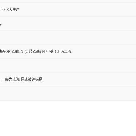
工业化大生产
g
基氨基]乙醇; N-(2-羟乙基)-N-甲基-1,3-丙二胺;
,一般为:纸板桶或镀锌铁桶