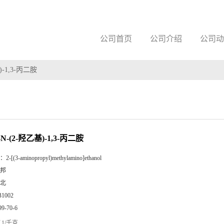
公司首页
公司介绍
公司动
)-1,3-丙二胺
N-(2-羟乙基)-1,3-丙二胺
：
2-[(3-aminopropyl)methylamino]ethanol
邦
北
B1002
99-70-6
1/千克