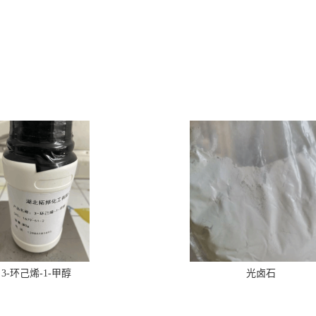
3-环己烯-1-甲醇
光卤石