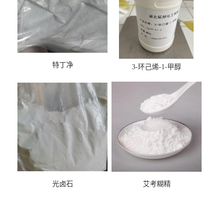
特丁净
3-环己烯-1-甲醇
光卤石
艾考糊精