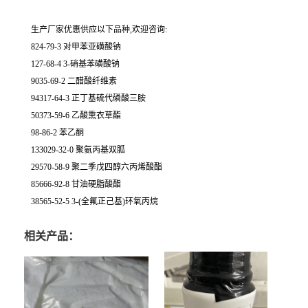
生产厂家优惠供应以下品种,欢迎咨询:
824-79-3 对甲苯亚磺酸钠
127-68-4 3-硝基苯磺酸钠
9035-69-2 二醋酸纤维素
94317-64-3 正丁基硫代磷酸三胺
50373-59-6 乙酸熏衣草酯
98-86-2 苯乙酮
133029-32-0 聚氨丙基双胍
29570-58-9 聚二季戊四醇六丙烯酸酯
85666-92-8 甘油硬脂酸酯
38565-52-5 3-(全氟正己基)环氧丙烷
相关产品：