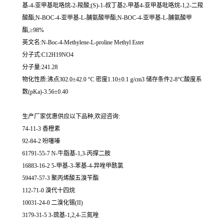
基-4-亚甲基吡咯烷-2-羧酸;(S)-1-叔丁基2-甲基4-亚甲基吡咯烷-1,2-二羧
酸酯;N-BOC-4-亚甲基-L-脯氨酸甲酯;N-BOC-4-亚甲基-L-脯氨酸甲
酯,≥98%
英文名:N-Boc-4-Methylene-L-proline Methyl Ester
分子式:C12H19NO4
分子量:241.28
物化性质:沸点302.0±42.0 °C 密度1.10±0.1 g/cm3 储存条件2-8°C酸度系
数(pKa)-3.56±0.40
生产厂家优惠供应以下品种,欢迎咨询:
74-11-3 香橙素
92-84-2 吩噻嗪
61791-55-7 N-牛脂基-1,3-丙撑二胺
16883-16-2 5-甲基-3-苯基-4-异唑甲酰氯
59447-57-3 聚丙烯酸五溴苄酯
112-71-0 溴代十四烷
10031-24-0 二溴化锡(II)
3179-31-5 3-巯基-1,2,4-三氮唑