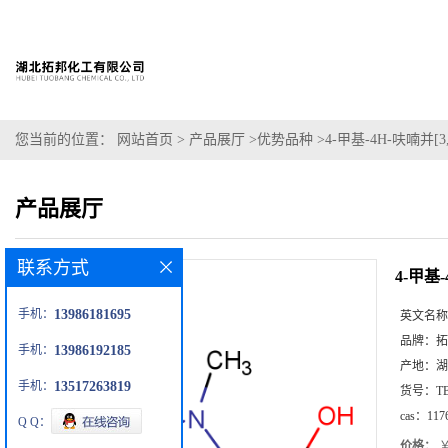
您当前的位置：
网站首页
>
产品展厅
>
优势品种
>
4-甲基-4H-呋喃并[3
产品展厅
联系方式
4-甲基-
手机：
13986181695
英文名称
品牌：
拓
手机：
13986192185
产地：
湖
手机：
13517263819
货号：
T
cas：
117
Q Q：
价格：
￥