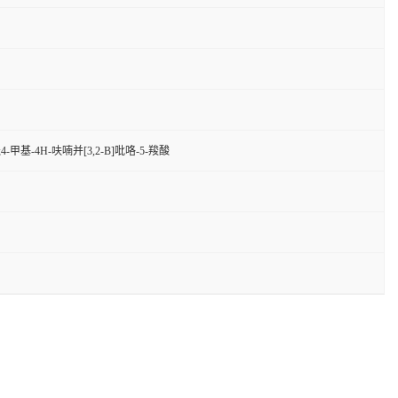
酸;4-甲基-4H-呋喃并[3,2-B]吡咯-5-羧酸