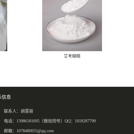
艾考糊精
系信息
联系人：胡雯丽
电话：13986181695（微信同号）QQ：1018287799
邮箱：
1078480055@qq.com