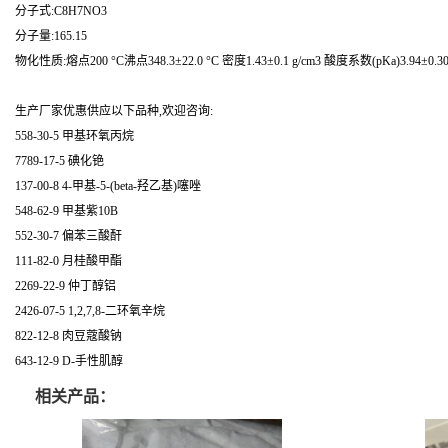
分子式:C8H7NO3
分子量:165.15
物化性质:熔点200 °C沸点348.3±22.0 °C 密度1.43±0.1 g/cm3 酸度系数(pKa)3.94±0.3
生产厂家优惠供应以下品种,欢迎咨询:
558-30-5 甲基环氧丙烷
7789-17-5 碘化铯
137-00-8 4-甲基-5-(beta-羟乙基)噻唑
548-62-9 甲基紫10B
552-30-7 偏苯三酸酐
111-82-0 月桂酸甲酯
2269-22-9 仲丁醇铝
2426-07-5 1,2,7,8-二环氧辛烷
822-12-8 肉豆蔻酸钠
643-12-9 D-手性肌醇
相关产品：