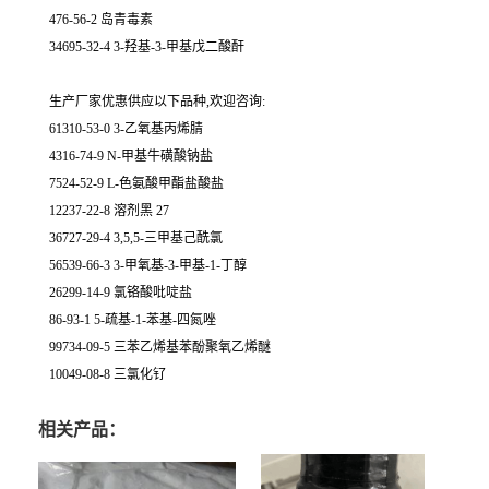
476-56-2 岛青毒素
34695-32-4 3-羟基-3-甲基戊二酸酐
生产厂家优惠供应以下品种,欢迎咨询:
61310-53-0 3-乙氧基丙烯腈
4316-74-9 N-甲基牛磺酸钠盐
7524-52-9 L-色氨酸甲酯盐酸盐
12237-22-8 溶剂黑 27
36727-29-4 3,5,5-三甲基己酰氯
56539-66-3 3-甲氧基-3-甲基-1-丁醇
26299-14-9 氯铬酸吡啶盐
86-93-1 5-疏基-1-苯基-四氮唑
99734-09-5 三苯乙烯基苯酚聚氧乙烯醚
10049-08-8 三氯化钌
相关产品：