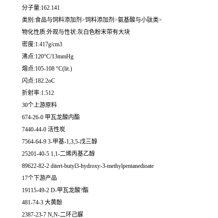
分子量:162.141
类别:食品与饲料添加剂>饲料添加剂>氨基酸与小肽类>
物化性质:外观与性状:灰白色粉末带有大块
密度:1.417g/cm3
沸点:120°C/13mmHg
熔点:105-108 °C(lit.)
闪点:182.2oC
折射率:1.512
30个上游原料
674-26-0 甲瓦龙酸内酯
7440-44-0 活性炭
7564-64-9 3-甲基-1,3,5-戊三醇
25201-40-5 1,1-二烯丙基乙醇
89622-82-2 ditert-butyl3-hydroxy-3-methylpentanedioate
17个下游产品
19115-49-2 D-甲瓦龙酸?酯
481-74-3 大黄酚
2387-23-7 N,N-二环己脲