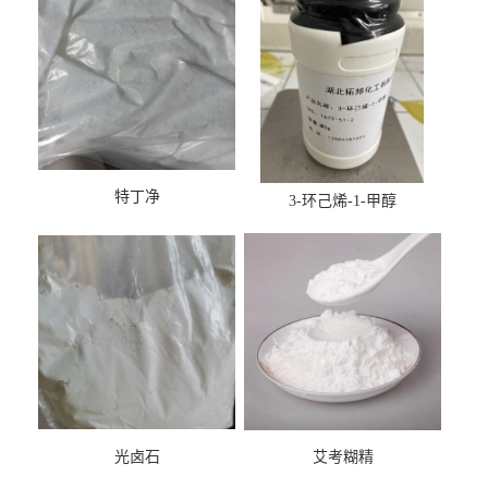
特丁净
3-环己烯-1-甲醇
光卤石
艾考糊精