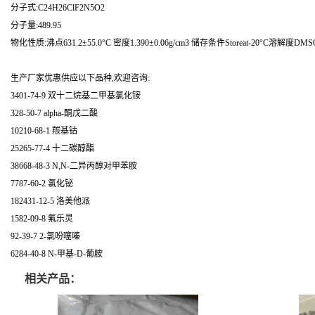
分子式:C24H26ClF2N5O2
分子量:489.95
物化性质:沸点631.2±55.0°C 密度1.390±0.06g/cm3 储存条件Storeat-20°C溶解度DMSO:
生产厂家优惠供应以下品种,欢迎咨询:
3401-74-9 双十二烷基二甲基氯化铵
328-50-7 alpha-酮戊二酸
10210-68-1 羰基钴
25265-77-4 十二碳醇酯
38668-48-3 N,N-二异丙醇对甲苯胺
7787-60-2 氯化铋
182431-12-5 洛美他派
1582-09-8 氟乐灵
92-39-7 2-氯吩噻嗪
6284-40-8 N-甲基-D-葡胺
相关产品：