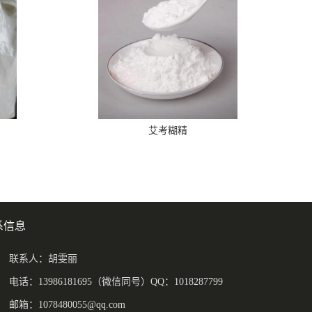
艾考糊精
系信息
联系人：胡雯丽
电话：13986181695（微信同号）QQ：1018287799
邮箱：
1078480055@qq.com