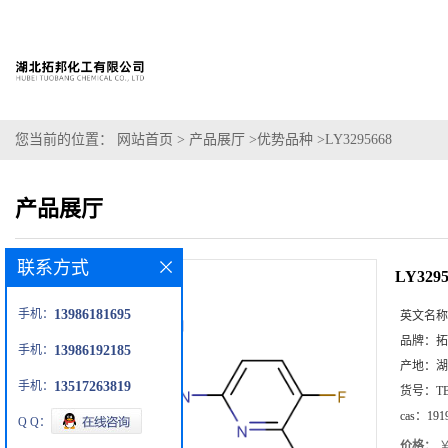
您当前的位置：
网站首页
>
产品展厅
>
优势品种
>
LY3295668
产品展厅
联系方式
LY3295
手机：
13986181695
英文名称
品牌：
拓
手机：
13986192185
产地：
湖
手机：
13517263819
货号：
T
cas：
191
Q Q：
价格：
￥