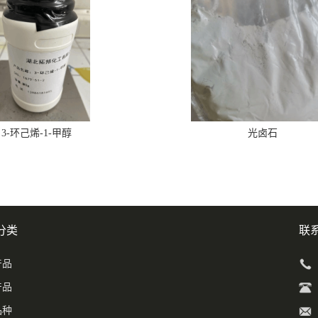
3-环己烯-1-甲醇
光卤石
分类
联
产品
产品
品种