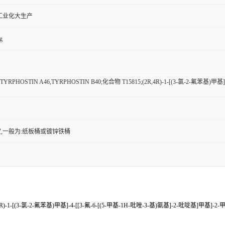
工业化大生产
g
,TYRPHOSTIN A46,TYRPHOSTIN B40;化合物 T15815;(2R,4R)-1-[(3-氯-2-氟苯基
,一般为:纸板桶或镀锌铁桶
,4R)-1-[(3-氯-2-氟苯基)甲基]-4-[[3-氟-6-[(5-甲基-1H-吡唑-3-基)氨基]-2-吡啶基]甲基]