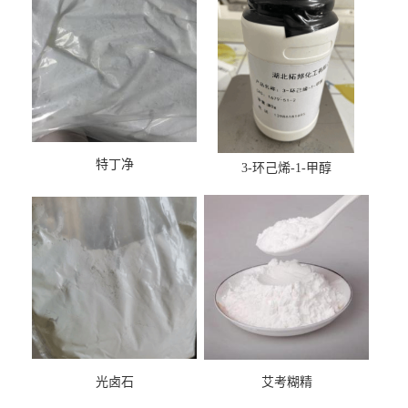
特丁净
3-环己烯-1-甲醇
光卤石
艾考糊精