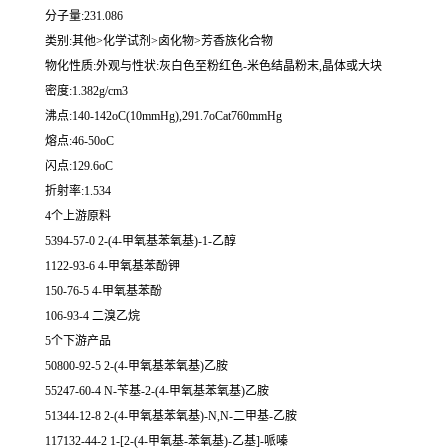
分子量:231.086
类别:其他>化学试剂>卤化物>芳香族化合物
物化性质:外观与性状:灰白色至粉红色-米色结晶粉末,晶体或大块
密度:1.382g/cm3
沸点:140-142oC(10mmHg),291.7oCat760mmHg
熔点:46-50oC
闪点:129.6oC
折射率:1.534
4个上游原料
5394-57-0 2-(4-甲氧基苯氧基)-1-乙醇
1122-93-6 4-甲氧基苯酚钾
150-76-5 4-甲氧基苯酚
106-93-4 二溴乙烷
5个下游产品
50800-92-5 2-(4-甲氧基苯氧基)乙胺
55247-60-4 N-苄基-2-(4-甲氧基苯氧基)乙胺
51344-12-8 2-(4-甲氧基苯氧基)-N,N-二甲基-乙胺
117132-44-2 1-[2-(4-甲氧基-苯氧基)-乙基]-哌嗪