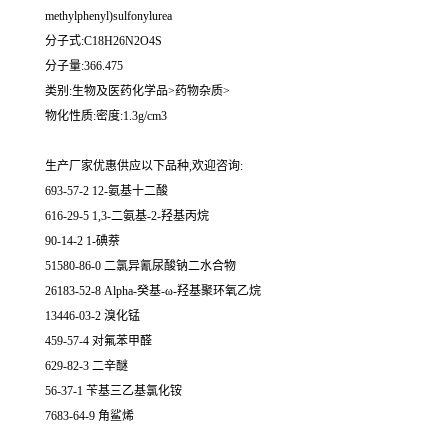
methylphenyl)sulfonylurea
分子式:C18H26N2O4S
分子量:366.475
类别:生物及医药化学品>药物杂质>
物化性质:密度:1.3g/cm3
生产厂家优惠供应以下品种,欢迎咨询:
693-57-2 12-氨基十二酸
616-29-5 1,3-二氨基-2-羟基丙烷
90-14-2 1-碘萘
51580-86-0 二氯异氰尿酸钠二水合物
26183-52-8 Alpha-癸基-ω-羟基聚环氧乙烷
13446-03-2 溴化锰
459-57-4 对氟苯甲醛
629-82-3 二辛醚
56-37-1 苄基三乙基氯化铵
7683-64-9 角鲨烯