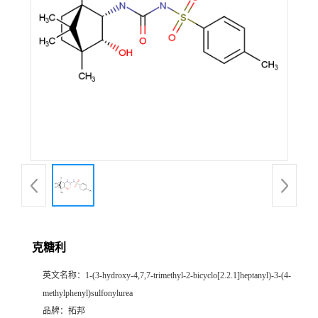
克糖利
英文名称：
1-(3-hydroxy-4,7,7-trimethyl-2-bicyclo[2.2.1]heptanyl)-3-(4-
methylphenyl)sulfonylurea
品牌：
拓邦