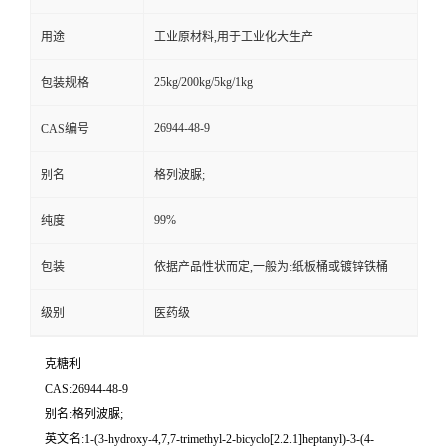
用途
工业原材料,用于工业化大生产
25kg/200kg/5kg/1kg
包装规格
26944-48-9
CAS编号
别名
格列波脲;
99%
纯度
包装
依据产品性状而定,一般为:纸板桶或镀锌铁桶
级别
医药级
克糖利
CAS:26944-48-9
别名:格列波脲;
英文名:1-(3-hydroxy-4,7,7-trimethyl-2-bicyclo[2.2.1]heptanyl)-3-(4-