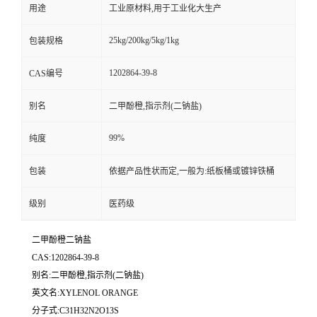
用途
工业原材料,用于工业化大生产
25kg/200kg/5kg/1kg
包装规格
1202864-39-8
CAS编号
别名
二甲酚橙,指示剂(二钠盐)
99%
纯度
包装
依据产品性状而定,一般为:纸板桶或镀锌铁桶
级别
医药级
二甲酚橙二钠盐
CAS:1202864-39-8
别名:二甲酚橙,指示剂(二钠盐)
英文名:XYLENOL ORANGE
分子式:C31H32N2O13S