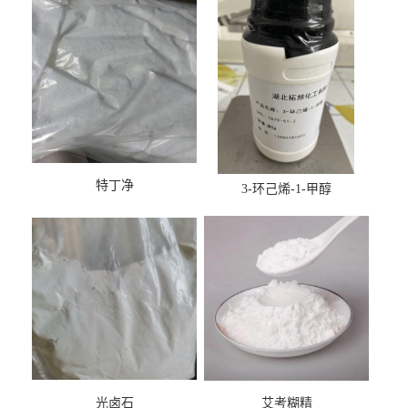
特丁净
3-环己烯-1-甲醇
光卤石
艾考糊精