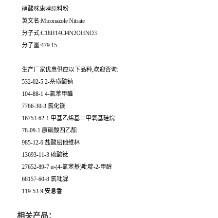
硝酸咪康唑原料粉
英文名:Miconazole Nitrate
分子式:C18H14Cl4N2OHNO3
分子量:479.15
生产厂家优惠供应以下品种,欢迎咨询:
532-02-5 2-萘磺酸钠
104-88-1 4-氯苯甲醛
7786-30-3 氯化镁
16753-62-1 甲基乙烯基二甲氧基硅烷
78-09-1 原碳酸四乙酯
985-12-6 盐酸屈他维林
13693-11-3 硫酸钛
27652-89-7 α-(4-氯苯基)吡啶-2-甲醇
68157-60-8 氯吡脲
119-53-9 安息香
相关产品：