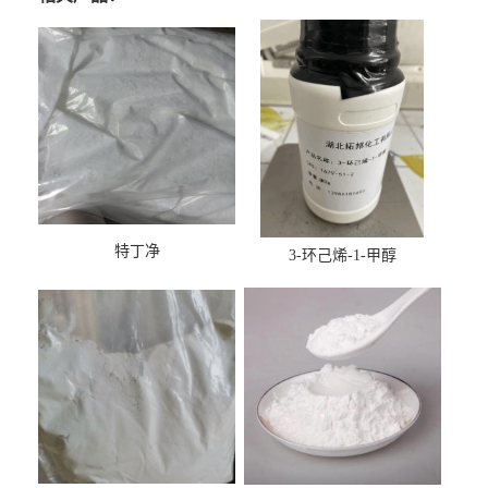
特丁净
3-环己烯-1-甲醇