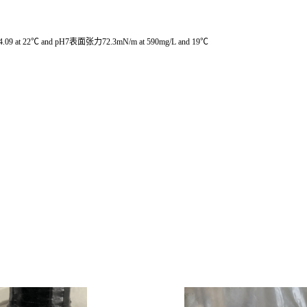
09 at 22℃ and pH7表面张力72.3mN/m at 590mg/L and 19℃