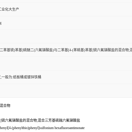
工业化大生产
g
[4-(二苯基锍)苯基]硫醚二(六氟锑酸盐)与二苯基[4-(苯硫基)苯基]锍六氟锑酸盐的混合
,一般为:纸板桶或镀锌铁桶
的混合物
基)苯基]锍六氟锑酸盐的混合物;混合三芳基硫鎓六氟锑酸盐
henyl[4-(phenylthio)phenyl]sulfonium hexafluoroantimonate