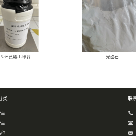
3-环己烯-1-甲醇
光卤石
分类
联
产品
产品
品种