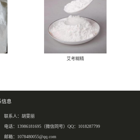
艾考糊精
系信息
联系人：胡雯丽
电话：13986181695（微信同号）QQ：1018287799
邮箱：
1078480055@qq.com