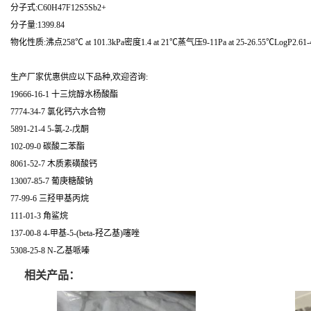
分子式:C60H47F12S5Sb2+
分子量:1399.84
物化性质:沸点258℃ at 101.3kPa密度1.4 at 21℃蒸气压9-11Pa at 25-26.55℃LogP2.61-4.
生产厂家优惠供应以下品种,欢迎咨询:
19666-16-1 十三烷醇水杨酸酯
7774-34-7 氯化钙六水合物
5891-21-4 5-氯-2-戊酮
102-09-0 碳酸二苯酯
8061-52-7 木质素磺酸钙
13007-85-7 葡庚糖酸钠
77-99-6 三羟甲基丙烷
111-01-3 角鲨烷
137-00-8 4-甲基-5-(beta-羟乙基)噻唑
5308-25-8 N-乙基哌嗪
相关产品：