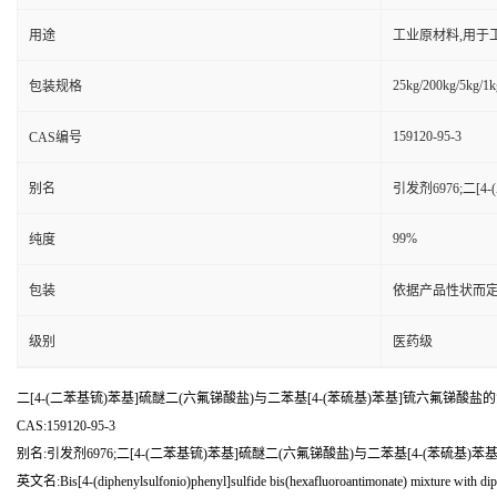
用途
工业原材料,用于
25kg/200kg/5kg/1k
包装规格
159120-95-3
CAS编号
别名
引发剂6976;二
99%
纯度
包装
依据产品性状而定
级别
医药级
二[4-(二苯基锍)苯基]硫醚二(六氟锑酸盐)与二苯基[4-(苯硫基)苯基]锍六氟锑酸盐
CAS:159120-95-3
别名:引发剂6976;二[4-(二苯基锍)苯基]硫醚二(六氟锑酸盐)与二苯基[4-(苯硫
英文名:Bis[4-(diphenylsulfonio)phenyl]sulfide bis(hexafluoroantimonate) mixture with dip