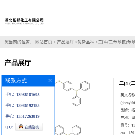
您当前的位置：
网站首页
>
产品展厅
>
优势品种
>
二[4-(二苯基锍)
产品展厅
联系方式
二[4-
手机：
13986181695
英文名称
(phenylth
手机：
13986192185
品牌：
拓
手机：
13517263819
产地：
湖
货号：
T
Q Q：
cas：
159