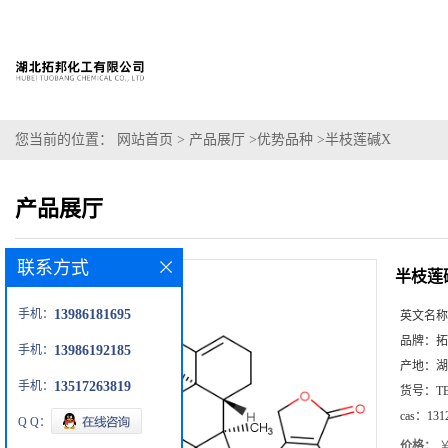
您当前的位置：
网站首页
>
产品展厅
>
优势品种
>
半枝莲碱X
产品展厅
联系方式
半枝莲
手机：
13986181695
英文名称
品牌：
拓
手机：
13986192185
产地：
湖
手机：
13517263819
货号：
T
cas：
131
Q Q：
价格：
￥