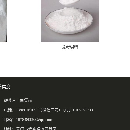
艾考糊精
系信息
联系人：胡雯丽
电话：13986181695（微信同号）QQ：1018287799
邮箱：
1078480055@qq.com
地址：天门市侨乡经济开发区