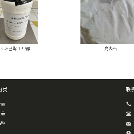
3-环己烯-1-甲醇
光卤石
分类
联
产品
产品
品种