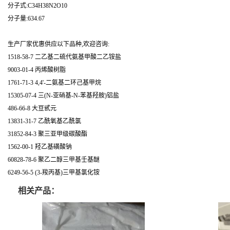
分子式:C34H38N2O10
分子量:634.67
生产厂家优惠供应以下品种,欢迎咨询:
1518-58-7 二乙基二硫代氨基甲酸二乙铵盐
9003-01-4 丙烯酸树脂
1761-71-3 4,4'-二氨基二环己基甲烷
15305-07-4 三(N-亚硝基-N-苯基羟胺)铝盐
486-66-8 大豆甙元
13831-31-7 乙酰氧基乙酰氯
31852-84-3 聚三亚甲级碳酸酯
1562-00-1 羟乙基磺酸钠
60828-78-6 聚乙二醇三甲基壬基醚
6249-56-5 (3-羧丙基)三甲基氯化铵
相关产品：