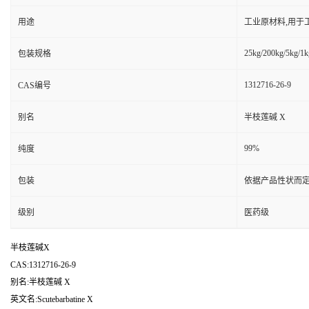
用途
工业原材料,用于
25kg/200kg/5kg/1k
包装规格
1312716-26-9
CAS编号
别名
半枝莲碱 X
99%
纯度
包装
依据产品性状而定
级别
医药级
半枝莲碱X
CAS:1312716-26-9
别名:半枝莲碱 X
英文名:Scutebarbatine X