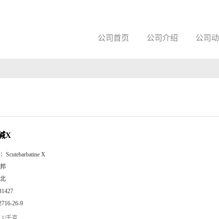
公司首页
公司介绍
公司动
碱X
：
Scutebarbatine X
邦
北
B1427
2716-26-9
1/千克