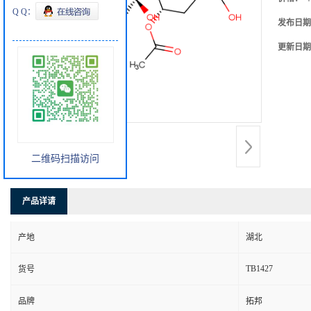
Q Q：
发布日期
更新日期
二维码扫描访问
产品详请
产地
湖北
TB1427
货号
品牌
拓邦