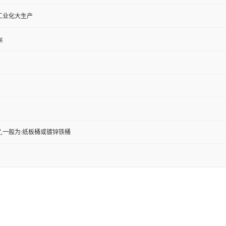
工业化大生产
g
,一般为:纸板桶或镀锌铁桶