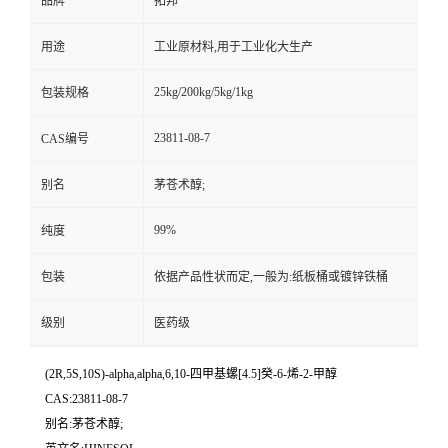
品牌
拓邦
用途
工业原材料,用于工业化大生产
25kg/200kg/5kg/1kg
包装规格
23811-08-7
CAS编号
别名
茅苍术醇;
99%
纯度
包装
依据产品性状而定,一般为:纸板桶或镀锌铁桶
级别
医药级
(2R,5S,10S)-alpha,alpha,6,10-四甲基螺[4.5]癸-6-烯-2-甲醇
CAS:23811-08-7
别名:茅苍术醇;