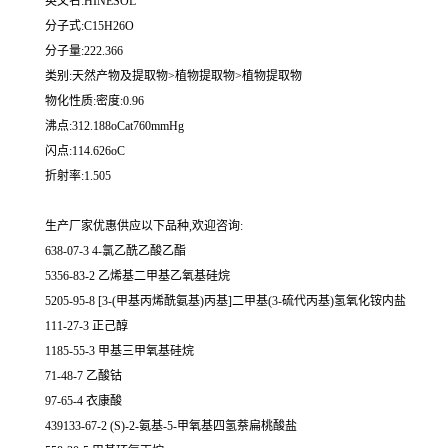
英文名:HINESOL
分子式:C15H26O
分子量:222.366
类别:天然产物及提取物>植物提取物>植物提取物
物化性质:密度:0.96
沸点:312.188oCat760mmHg
闪点:114.626oC
折射率:1.505
生产厂家优惠供应以下品种,欢迎咨询:
638-07-3 4-氯乙酰乙酸乙酯
5356-83-2 乙烯基二甲基乙氧基硅烷
5205-95-8 [3-(甲基丙烯酰氨基)丙基]二甲基(3-硫代丙基)氢氧化铵内盐
111-27-3 正己醇
1185-55-3 甲基三甲氧基硅烷
71-48-7 乙酸钴
97-65-4 衣康酸
439133-67-2 (S)-2-氨基-5-甲氧基四氢萘扁桃酸盐