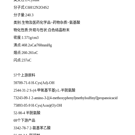
英文名:L-Cystine
分子式:C6H12N2O4S2
分子量:240.3
类别:生物及医药化学品>药物杂质>氨基酸
物化性质:外观与性状:白色结晶粉末
密度:1.571g/cm3
沸点:468.2oCat760mmHg
熔点:260-261oC
闪点:237oC
57个上游原料
59709-71-6 H-Cys(Ad)-OH
2544-31-2 S-(4-甲氧基苄基)-L-半胱氨酸
73243-09-1 2-amino-3-[(4-methoxyphenyl)methylsulfinyl]propanoicacid
75893-05-9 H-Cys(Acm)(O)-OH
52-90-4 半胱氨酸
69个下游产品
3342-78-7 2-氨基苯乙酸