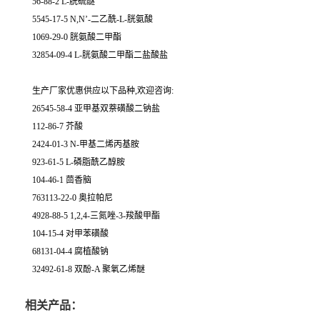
56-88-2 L-胱硫醚
5545-17-5 N,N’-二乙酰-L-胱氨酸
1069-29-0 胱氨酸二甲酯
32854-09-4 L-胱氨酸二甲酯二盐酸盐
生产厂家优惠供应以下品种,欢迎咨询:
26545-58-4 亚甲基双萘磺酸二钠盐
112-86-7 芥酸
2424-01-3 N-甲基二烯丙基胺
923-61-5 L-磷脂酰乙醇胺
104-46-1 茴香脑
763113-22-0 奥拉帕尼
4928-88-5 1,2,4-三氮唑-3-羧酸甲酯
104-15-4 对甲苯磺酸
68131-04-4 腐植酸钠
32492-61-8 双酚-A 聚氧乙烯醚
相关产品：