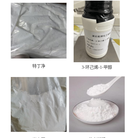
特丁净
3-环己烯-1-甲醇