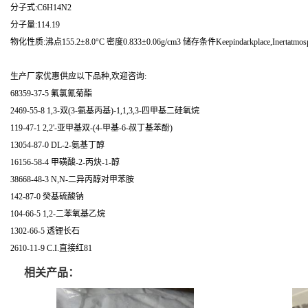
分子式:C6H14N2
分子量:114.19
物化性质:沸点155.2±8.0°C 密度0.833±0.06g/cm3 储存条件Keepindarkplace,Inertatmosphe
生产厂家优惠供应以下品种,欢迎咨询:
68359-37-5 氟氯氰菊酯
2469-55-8 1,3-双(3-氨基丙基)-1,1,3,3-四甲基二硅氧烷
119-47-1 2,2'-亚甲基双-(4-甲基-6-叔丁基苯酚)
13054-87-0 DL-2-氨基丁醇
16156-58-4 甲磺酸-2-丙炔-1-醇
38668-48-3 N,N-二异丙醇对甲苯胺
142-87-0 癸基硫酸钠
104-66-5 1,2-二苯氧基乙烷
1302-66-5 透锂长石
2610-11-9 C.I.直接红81
相关产品：