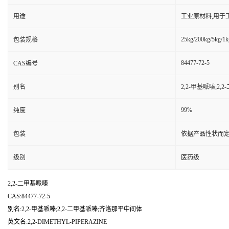
用途
工业原材料,用于
25kg/200kg/5kg/1k
包装规格
84477-72-5
CAS编号
别名
2,2-甲基哌嗪;2
99%
纯度
包装
依据产品性状而定
级别
医药级
2,2-二甲基哌嗪
CAS:84477-72-5
别名:2,2-甲基哌嗪;2,2-二甲基哌嗪;齐洛那平中间体
英文名:2,2-DIMETHYL-PIPERAZINE