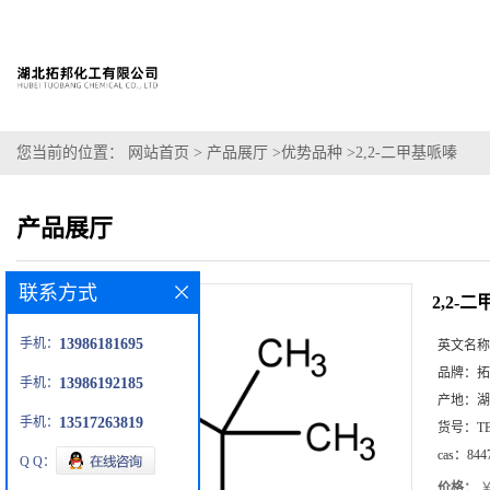
您当前的位置：
网站首页
>
产品展厅
>
优势品种
>
2,2-二甲基哌嗪
产品展厅
联系方式
2,2-
手机：
13986181695
英文名称
品牌：
拓
手机：
13986192185
产地：
湖
手机：
13517263819
货号：
T
cas：
844
Q Q：
价格：
￥