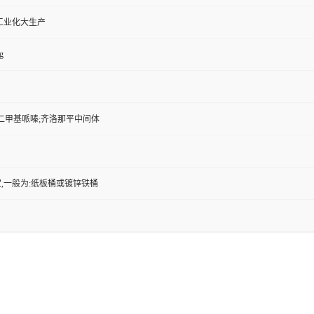
工业化大生产
g
,2-二甲基哌嗪;齐洛那平中间体
,一般为:纸板桶或镀锌铁桶