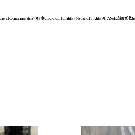
re,Roomtemperature溶解度Chloroform(Slightly),Methanol(Slightly)形态Solid酸度系数(pK