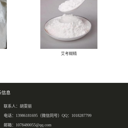
艾考糊精
系信息
联系人：胡雯丽
电话：13986181695（微信同号）QQ：1018287799
邮箱：
1078480055@qq.com