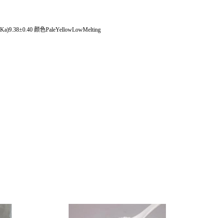
a)9.38±0.40 颜色PaleYellowLowMelting