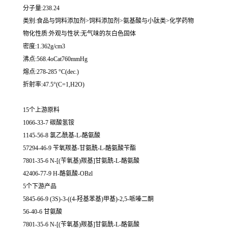
分子量:238.24
类别:食品与饲料添加剂>饲料添加剂>氨基酸与小肽类>化学药物
物化性质:外观与性状:无气味的灰白色固体
密度:1.362g/cm3
沸点:568.4oCat760mmHg
熔点:278-285 °C(dec.)
折射率:47.5°(C=1,H2O)
15个上游原料
1066-33-7 碳酸氢铵
1145-56-8 氯乙酰基-L-酪氨酸
57294-46-9 苄氧羰基-甘氨酰-L-酪氨酸苄酯
7801-35-6 N-[(苄氧基)羰基]甘氨酰-L-酪氨酸
42406-77-9 H-酪氨酸-OBzl
5个下游产品
5845-66-9 (3S)-3-((4-羟基苯基)甲基)-2,5-哌嗪二酮
56-40-6 甘氨酸
7801-35-6 N-[(苄氧基)羰基]甘氨酰-L-酪氨酸