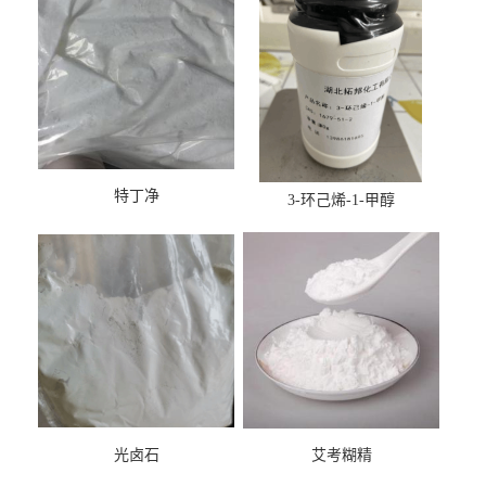
特丁净
3-环己烯-1-甲醇
光卤石
艾考糊精