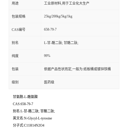
用途
工业原材料,用于工业化大生产
25kg/200kg/5kg/1kg
包装规格
658-79-7
CAS编号
别名
L-甘-酪二肽; 甘酪二肽;
99%
纯度
包装
依据产品性状而定,一般为:纸板桶或镀锌铁桶
级别
医药级
甘氨酰-L-酪氨酸
CAS:658-79-7
别名:L-甘-酪二肽; 甘酪二肽;
英文名:N-Glycyl-L-tyrosine
分子式:C11H14N2O4