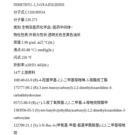
DIMETHYL-1,3-OXAZOLIDINE
分子式:C11H19NO4
分子量:229.273
类别:生物及医药化学品>医药中间体>
物化性质:外观与性状:透明无色至黄色油状
密度:1.06 g/mL at25 °C(lit.)
沸点:83-88 °C1 mmHg(lit.)
闪点:226 °F
折射率:n20/D1.445(lit.)
14个上游原料
108149-63-9 (R)-4-羟基甲基-2,2-二甲基噁唑啉-3-羧酸叔丁酯
175777-69-2 (R)-3-(tert-butoxycarbonyl)-2,2-dimethyloxazolidine-4-
carbaldehydeoxime
95715-86-9 (R)-(+)-3-叔丁氧羰基-2,2-二甲基-4-噁唑烷羧酸甲
1383956-05-5 (S)-tert-butyl4-((ethylthio)carbonyl)-2,2-dimethyloxazolidine-3-
carboxylate
122709-21-1 (S)-3-N-Boc-4-(甲氧基-甲基-氨基甲酰胺基)-2,2-二甲基噁唑
烷