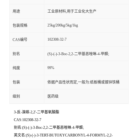
用途
工业原材料,用于工业化大生产
25kg/200kg/5kg/1kg
包装规格
102308-32-7
CAS编号
别名
(S)-(-)-3-Boc-2,2-二甲基恶唑啉-4-甲醛;
99%
纯度
包装
依据产品性状而定,一般为:纸板桶或镀锌铁桶
级别
医药级
3-反-溴碳-2,2'-二甲基氧酸酯
CAS:102308-32-7
别名:(S)-(-)-3-Boc-2,2-二甲基恶唑啉-4-甲醛;
英文名:(S)-(-)-3-TERT-BUTOXYCARBONYL-4-FORMYL-2,2-