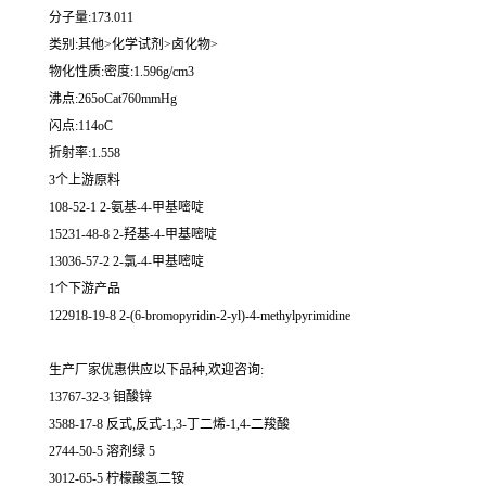
分子量:173.011
类别:其他>化学试剂>卤化物>
物化性质:密度:1.596g/cm3
沸点:265oCat760mmHg
闪点:114oC
折射率:1.558
3个上游原料
108-52-1 2-氨基-4-甲基嘧啶
15231-48-8 2-羟基-4-甲基嘧啶
13036-57-2 2-氯-4-甲基嘧啶
1个下游产品
122918-19-8 2-(6-bromopyridin-2-yl)-4-methylpyrimidine
生产厂家优惠供应以下品种,欢迎咨询:
13767-32-3 钼酸锌
3588-17-8 反式,反式-1,3-丁二烯-1,4-二羧酸
2744-50-5 溶剂绿 5
3012-65-5 柠檬酸氢二铵