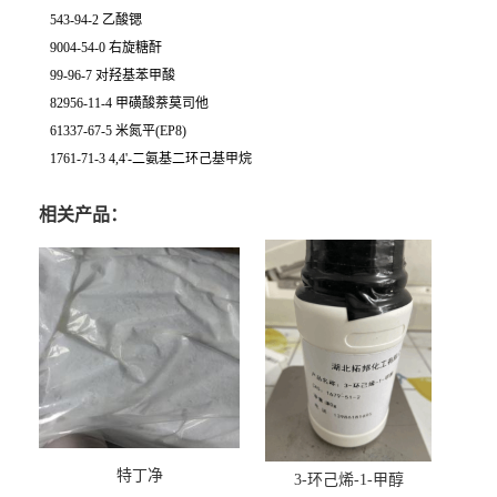
543-94-2 乙酸锶
9004-54-0 右旋糖酐
99-96-7 对羟基苯甲酸
82956-11-4 甲磺酸萘莫司他
61337-67-5 米氮平(EP8)
1761-71-3 4,4'-二氨基二环己基甲烷
相关产品：
特丁净
3-环己烯-1-甲醇