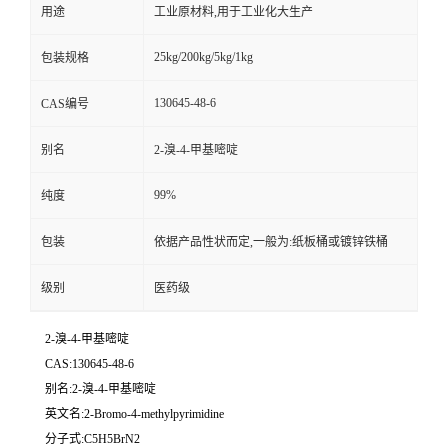
用途
工业原材料,用于工业化大生产
25kg/200kg/5kg/1kg
包装规格
130645-48-6
CAS编号
别名
2-溴-4-甲基嘧啶
99%
纯度
包装
依据产品性状而定,一般为:纸板桶或镀锌铁桶
级别
医药级
2-溴-4-甲基嘧啶
CAS:130645-48-6
别名:2-溴-4-甲基嘧啶
英文名:2-Bromo-4-methylpyrimidine
分子式:C5H5BrN2