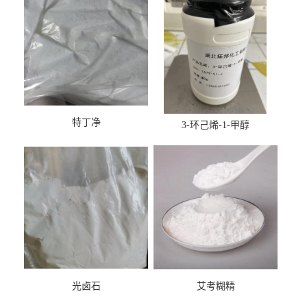
特丁净
3-环己烯-1-甲醇
光卤石
艾考糊精