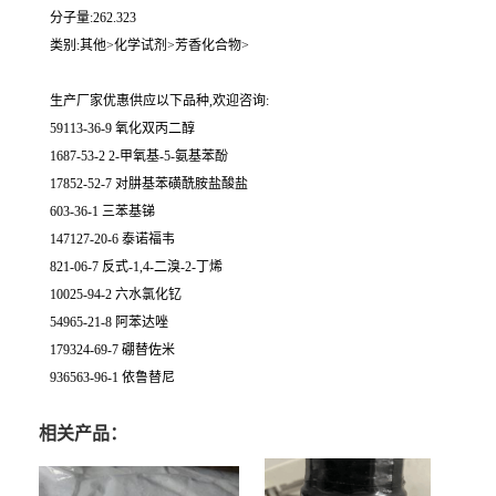
分子量:262.323
类别:其他>化学试剂>芳香化合物>
生产厂家优惠供应以下品种,欢迎咨询:
59113-36-9 氧化双丙二醇
1687-53-2 2-甲氧基-5-氨基苯酚
17852-52-7 对肼基苯磺酰胺盐酸盐
603-36-1 三苯基锑
147127-20-6 泰诺福韦
821-06-7 反式-1,4-二溴-2-丁烯
10025-94-2 六水氯化钇
54965-21-8 阿苯达唑
179324-69-7 硼替佐米
936563-96-1 依鲁替尼
相关产品：