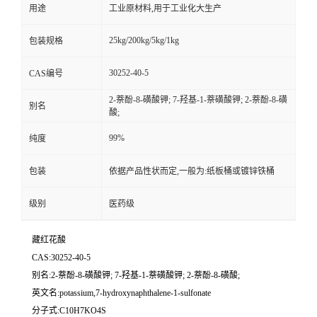
用途
工业原材料,用于工业化大生产
25kg/200kg/5kg/1kg
包装规格
30252-40-5
CAS编号
2-萘酚-8-磺酸钾; 7-羟基-1-萘磺酸钾; 2-萘酚-8-磺
别名
酸;
99%
纯度
包装
依据产品性状而定,一般为:纸板桶或镀锌铁桶
级别
医药级
藏红花酸
CAS:30252-40-5
别名:2-萘酚-8-磺酸钾; 7-羟基-1-萘磺酸钾; 2-萘酚-8-磺酸;
英文名:potassium,7-hydroxynaphthalene-1-sulfonate
分子式:C10H7KO4S