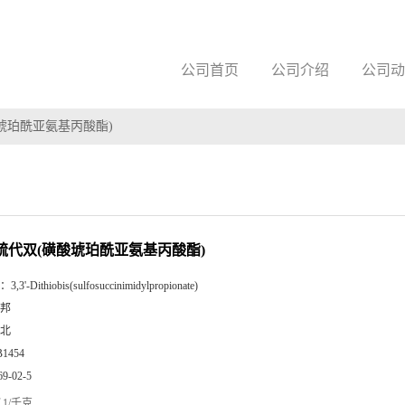
公司首页
公司介绍
公司动
磺酸琥珀酰亚氨基丙酸酯)
-二硫代双(磺酸琥珀酰亚氨基丙酸酯)
：
3,3'-Dithiobis(sulfosuccinimidylpropionate)
邦
北
B1454
69-02-5
1/千克