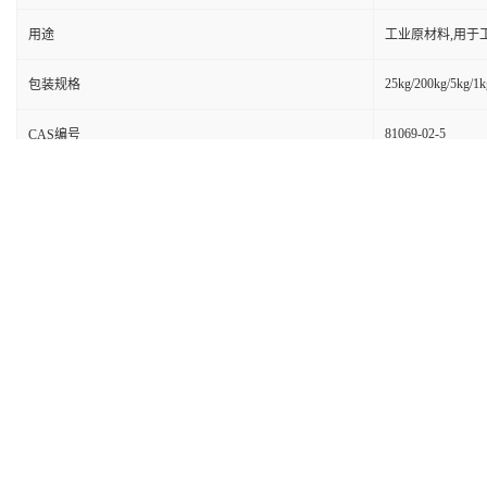
用途
工业原材料,用于
25kg/200kg/5kg/1k
包装规格
81069-02-5
CAS编号
别名
3,3'-二硫基双(
99%
纯度
包装
依据产品性状而定
级别
医药级
3,3’-二硫代双(磺酸琥珀酰亚氨基丙酸酯)
CAS:81069-02-5
别名:3,3'-二硫基双(丙酸磺基琥珀酰亚胺酯);
英文名:3,3'-Dithiobis(sulfosuccinimidylpropionate)