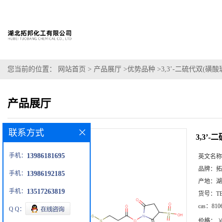
您当前的位置：
网站首页
>
产品展厅
>
优势品种
>
3,3’-二硫代双(
产品展厅
联系方式
3,3’
手机：
13986181695
英文名称
品牌：
拓
手机：
13986192185
产地：
湖
手机：
13517263819
货号：
T
cas：
810
Q Q：
价格：
￥