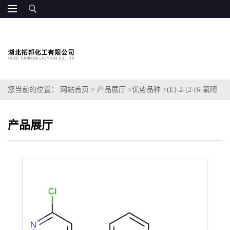
您当前的位置：
网站首页
>
产品展厅
>
优势品种
>
(E)-2-[2-(6-氯嘧
啶-4-基氧)苯基]-3-甲氧基丙烯酸甲酯
产品展厅