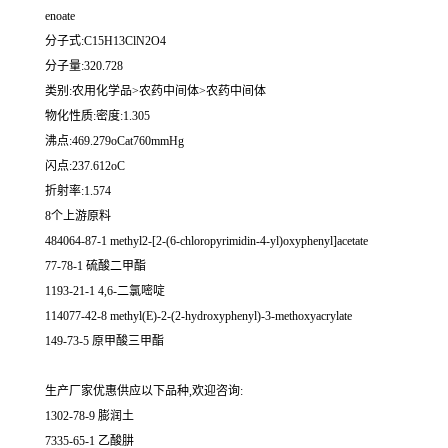
enoate
分子式:C15H13ClN2O4
分子量:320.728
类别:农用化学品>农药中间体>农药中间体
物化性质:密度:1.305
沸点:469.279oCat760mmHg
闪点:237.612oC
折射率:1.574
8个上游原料
484064-87-1 methyl2-[2-(6-chloropyrimidin-4-yl)oxyphenyl]acetate
77-78-1 硫酸二甲酯
1193-21-1 4,6-二氯嘧啶
114077-42-8 methyl(E)-2-(2-hydroxyphenyl)-3-methoxyacrylate
149-73-5 原甲酸三甲酯
生产厂家优惠供应以下品种,欢迎咨询:
1302-78-9 膨润土
7335-65-1 乙酸肼