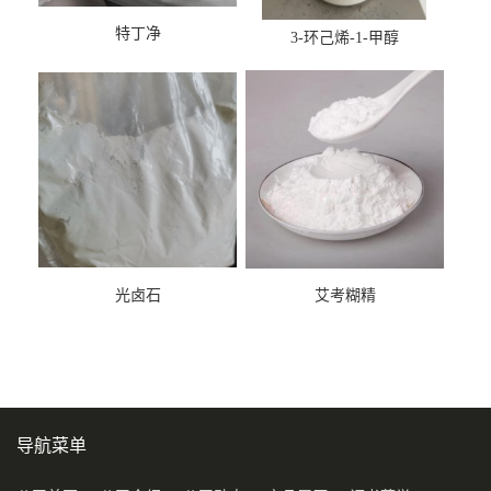
特丁净
3-环己烯-1-甲醇
光卤石
艾考糊精
导航菜单