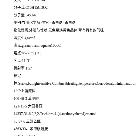
英文名:methoxychlor
分子式:C16H15Cl3O2
分子量:345.648
类别:农用化学品>农药>杀虫剂>杀虫剂
物化性质:外观与性状:无色至淡黄色晶体,带有特有的气味
密度:1.4g/cm3
沸点:greaterthanorequalto100oC.
熔点:86-88 °C(lit.)
闪点:11 °C
折射率:1.57
稳定
性:Stable,butlightsensitive.Combustibleathightemperature.Corrodesaluminiumandiron
13个上游原料
100-66-3 苯甲醚
123-11-5 大茴香醛
14337-31-6 2,2,2-Trichloro-1-(4-methoxyphenyl)ethanol
75-87-6 三氯乙醛
4563-33-1 苯甲磺酰胺