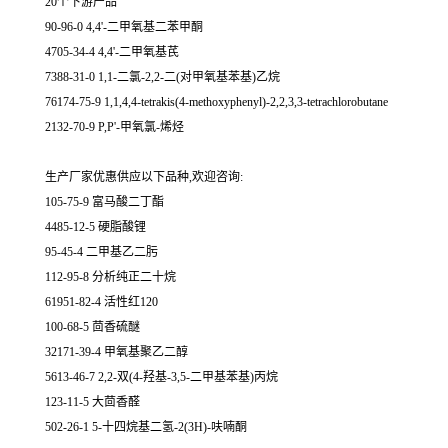
20个下游产品
90-96-0 4,4'-二甲氧基二苯甲酮
4705-34-4 4,4'-二甲氧基芪
7388-31-0 1,1-二氯-2,2-二(对甲氧基苯基)乙烷
76174-75-9 1,1,4,4-tetrakis(4-methoxyphenyl)-2,2,3,3-tetrachlorobutane
2132-70-9 P,P'-甲氧氯-烯烃
生产厂家优惠供应以下品种,欢迎咨询:
105-75-9 富马酸二丁酯
4485-12-5 硬脂酸锂
95-45-4 二甲基乙二肟
112-95-8 分析纯正二十烷
61951-82-4 活性红120
100-68-5 茴香硫醚
32171-39-4 甲氧基聚乙二醇
5613-46-7 2,2-双(4-羟基-3,5-二甲基苯基)丙烷
123-11-5 大茴香醛
502-26-1 5-十四烷基二氢-2(3H)-呋喃酮