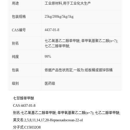
用途
工业原材料,用于工业化大生产
25kg/200kg/5kg/1kg
包装规格
4437-01-8
CAS编号
七乙氧基乙二醇单甲醚; 单甲氧基聚乙二醇(n=7);
别名
七乙二醇单甲醚;
99%
纯度
包装
依据产品性状而定,一般为:纸板桶或镀锌铁桶
级别
医药级
七甘醇单甲醚
CAS:4437-01-8
别名:七乙氧基乙二醇单甲醚; 单甲氧基聚乙二醇(n=7); 七乙二醇单甲醚;
英文名:2,5,8,11,14,17,20-Heptaoxadocosan-22-ol
分子式:C15H32O8