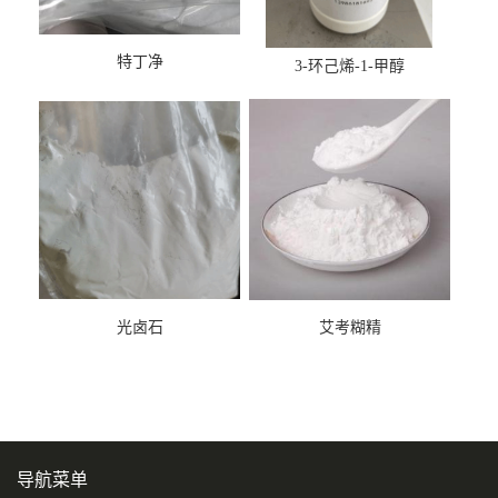
特丁净
3-环己烯-1-甲醇
光卤石
艾考糊精
导航菜单