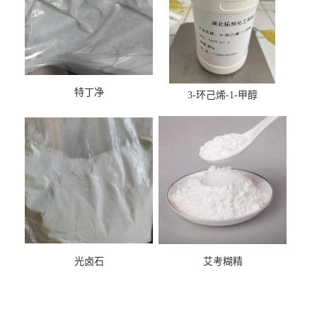
特丁净
3-环己烯-1-甲醇
光卤石
艾考糊精