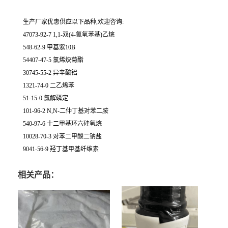
生产厂家优惠供应以下品种,欢迎咨询:
47073-92-7 1,1-双(4-氰氧苯基)乙烷
548-62-9 甲基紫10B
54407-47-5 氯烯炔菊酯
30745-55-2 异辛酸铝
1321-74-0 二乙烯苯
51-15-0 氯解磷定
101-96-2 N,N-二仲丁基对苯二胺
540-97-6 十二甲基环六硅氧烷
10028-70-3 对苯二甲酸二钠盐
9041-56-9 羟丁基甲基纤维素
相关产品：