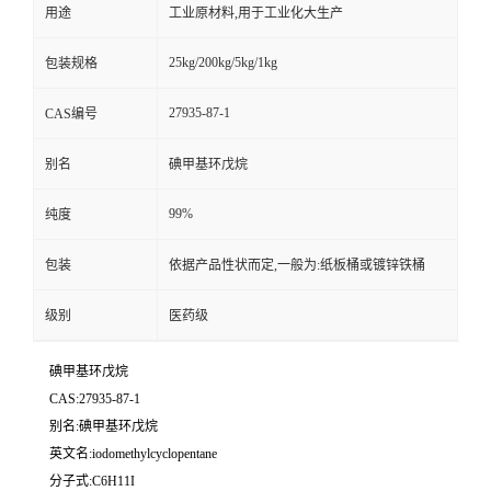
用途
工业原材料,用于工业化大生产
25kg/200kg/5kg/1kg
包装规格
27935-87-1
CAS编号
别名
碘甲基环戊烷
99%
纯度
包装
依据产品性状而定,一般为:纸板桶或镀锌铁桶
级别
医药级
碘甲基环戊烷
CAS:27935-87-1
别名:碘甲基环戊烷
英文名:iodomethylcyclopentane
分子式:C6H11I