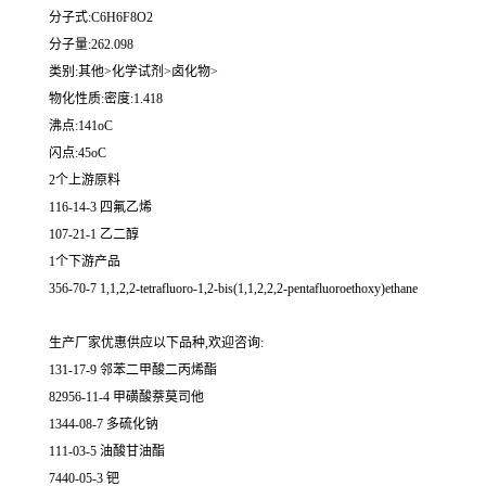
分子式:C6H6F8O2
分子量:262.098
类别:其他>化学试剂>卤化物>
物化性质:密度:1.418
沸点:141oC
闪点:45oC
2个上游原料
116-14-3 四氟乙烯
107-21-1 乙二醇
1个下游产品
356-70-7 1,1,2,2-tetrafluoro-1,2-bis(1,1,2,2,2-pentafluoroethoxy)ethane
生产厂家优惠供应以下品种,欢迎咨询:
131-17-9 邻苯二甲酸二丙烯酯
82956-11-4 甲磺酸萘莫司他
1344-08-7 多硫化钠
111-03-5 油酸甘油酯
7440-05-3 钯