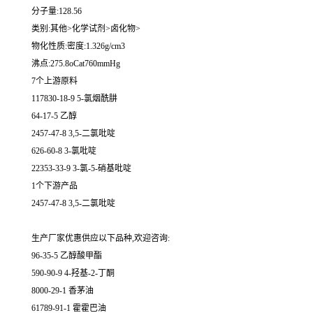
分子量:128.56
类别:其他>化学试剂>卤化物>
物化性质:密度:1.326g/cm3
沸点:275.8oCat760mmHg
7个上游原料
117830-18-9 5-氯烟酰肼
64-17-5 乙醇
2457-47-8 3,5-二氯吡啶
626-60-8 3-氯吡啶
22353-33-9 3-氯-5-硝基吡啶
1个下游产品
2457-47-8 3,5-二氯吡啶
生产厂家优惠供应以下品种,欢迎咨询:
96-35-5 乙醇酸甲酯
590-90-9 4-羟基-2-丁酮
8000-29-1 香茅油
61789-91-1 霍霍巴油