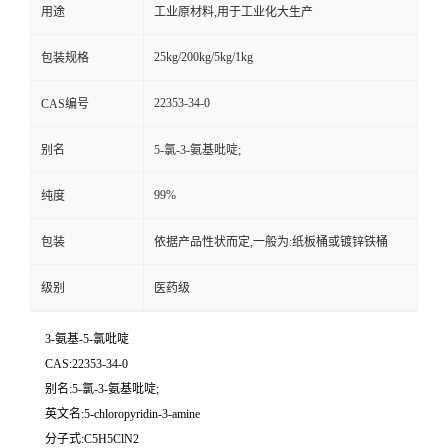
用途
工业原材料,用于工业化大生产
25kg/200kg/5kg/1kg
包装规格
22353-34-0
CAS编号
别名
5-氯-3-氨基吡啶;
99%
纯度
包装
依据产品性状而定,一般为:纸板桶或镀锌铁桶
级别
医药级
3-氨基-5-氯吡啶
CAS:22353-34-0
别名:5-氯-3-氨基吡啶;
英文名:5-chloropyridin-3-amine
分子式:C5H5ClN2