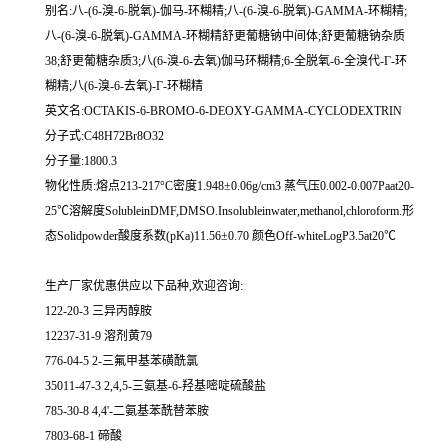
别名:八-(6-溴-6-脱氧)-伽马-环糊精;八-(6-溴-6-脱氧)-GAMMA-环糊精;
八-(6-溴-6-脱氧)-GAMMA-环糊精舒更葡糖钠中间体;舒更葡糖钠杂质
38;舒更葡糖杂质3;八(6-溴-6-去氧)伽马环糊精;6-全脱氧-6-全溴代-Γ-环
糊精;八(6-溴-6-去氧)-Γ-环糊精
英文名:OCTAKIS-6-BROMO-6-DEOXY-GAMMA-CYCLODEXTRIN
分子式:C48H72Br8O32
分子量:1800.3
物化性质:熔点213-217°C密度1.948±0.06g/cm3 蒸气压0.002-0.007Paat20-
25℃溶解度SolubleinDMF,DMSO.Insolubleinwater,methanol,chloroform.形
态Solidpowder酸度系数(pKa)11.56±0.70 颜色Off-whiteLogP3.5at20℃
生产厂家优惠供应以下品种,欢迎咨询:
122-20-3 三异丙醇胺
12237-31-9 溶剂黄79
776-04-5 2-三氟甲基苯磺酰氯
35011-47-3 2,4,5-三氨基-6-羟基嘧啶硫酸盐
785-30-8 4,4'-二氨基苯酰替苯胺
7803-68-1 碲酸