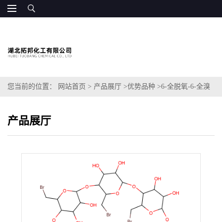
您当前的位置：
网站首页
>
产品展厅
>
优势品种
>
6-全脱氧-6-全溴
代-Γ-环糊精
产品展厅