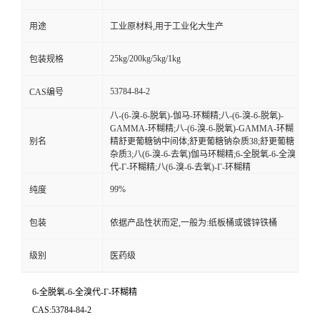
用途
工业原材料,用于工业化大生产
25kg/200kg/5kg/1kg
包装规格
53784-84-2
CAS编号
八-(6-溴-6-脱氧)-伽马-环糊精;八-(6-溴-6-脱氧)-
GAMMA-环糊精;八-(6-溴-6-脱氧)-GAMMA-环糊
别名
精舒更葡糖钠中间体;舒更葡糖钠杂质38;舒更葡糖
杂质3;八(6-溴-6-去氧)伽马环糊精;6-全脱氧-6-全溴
代-Γ-环糊精;八(6-溴-6-去氧)-Γ-环糊精
99%
纯度
包装
依据产品性状而定,一般为:纸板桶或镀锌铁桶
级别
医药级
6-全脱氧-6-全溴代-Γ-环糊精
CAS:53784-84-2