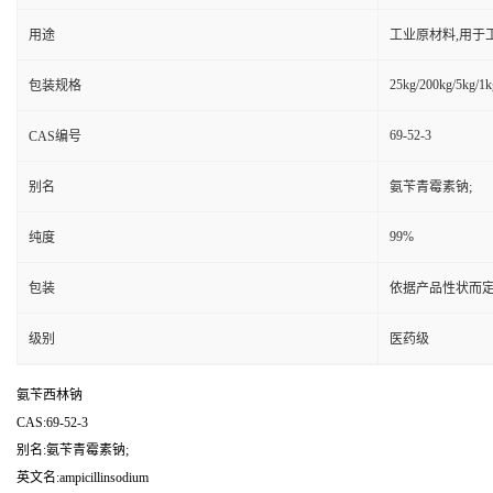
用途
工业原材料,用于
25kg/200kg/5kg/1k
包装规格
69-52-3
CAS编号
别名
氨苄青霉素钠;
99%
纯度
包装
依据产品性状而定
级别
医药级
氨苄西林钠
CAS:69-52-3
别名:氨苄青霉素钠;
英文名:ampicillinsodium