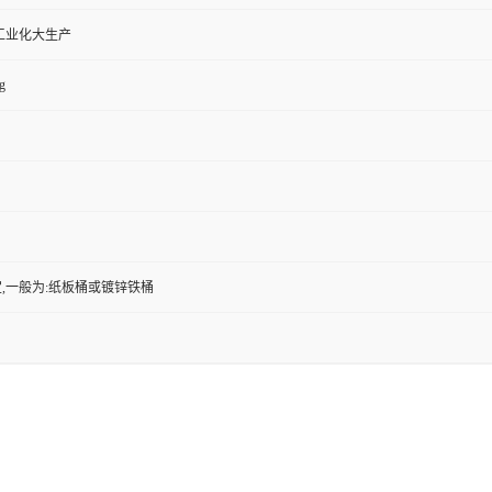
工业化大生产
g
,一般为:纸板桶或镀锌铁桶