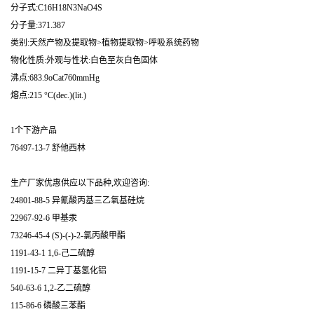
分子式:C16H18N3NaO4S
分子量:371.387
类别:天然产物及提取物>植物提取物>呼吸系统药物
物化性质:外观与性状:白色至灰白色固体
沸点:683.9oCat760mmHg
熔点:215 °C(dec.)(lit.)
1个下游产品
76497-13-7 舒他西林
生产厂家优惠供应以下品种,欢迎咨询:
24801-88-5 异氰酸丙基三乙氧基硅烷
22967-92-6 甲基汞
73246-45-4 (S)-(-)-2-氯丙酸甲酯
1191-43-1 1,6-己二硫醇
1191-15-7 二异丁基氢化铝
540-63-6 1,2-乙二硫醇
115-86-6 磷酸三苯酯