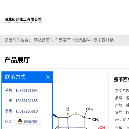
您当前的位置：
网站首页
>
产品展厅
>
优势品种
>
氨苄西林钠
产品展厅
联系方式
氨苄西
手机：
13986181695
英文名称
品牌：
拓
手机：
13986192185
产地：
湖
手机：
13517263819
货号：
T
cas：
69-
Q Q：
价格：
￥