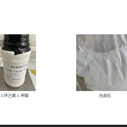
3-环己烯-1-甲醇
光卤石