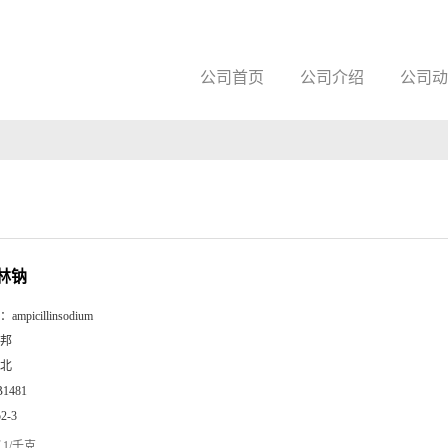
公司首页
公司介绍
公司动
林钠
：
ampicillinsodium
邦
北
B1481
52-3
1/千克