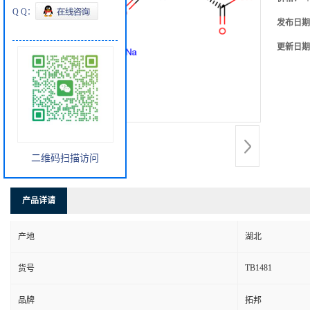
Q Q：
发布日期
更新日期
二维码扫描访问
产品详请
产地
湖北
TB1481
货号
品牌
拓邦