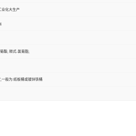
工业化大生产
g
菊酯; 顺式-氯菊脂;
,一般为:纸板桶或镀锌铁桶