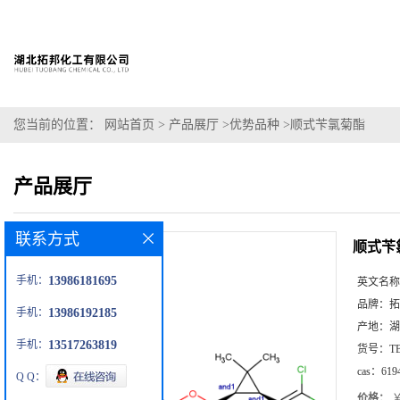
您当前的位置：
网站首页
>
产品展厅
>
优势品种
>
顺式苄氯菊酯
产品展厅
联系方式
顺式苄
手机：
13986181695
英文名称
品牌：
拓
手机：
13986192185
产地：
湖
手机：
13517263819
货号：
T
cas：
619
Q Q：
价格：
￥