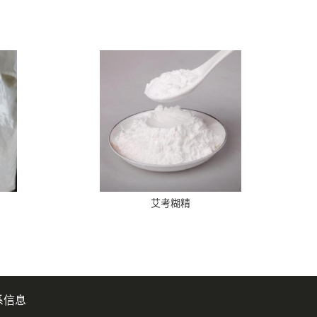
艾考糊精
系信息