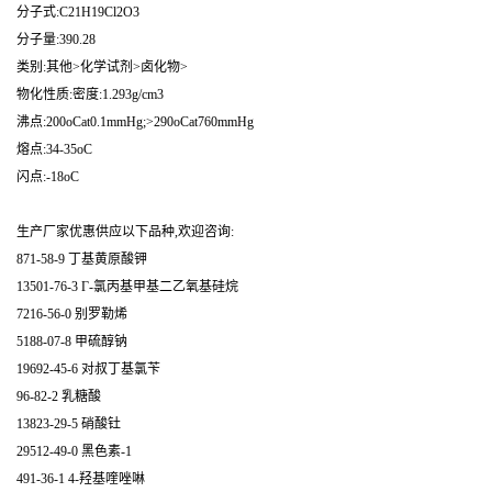
分子式:C21H19Cl2O3
分子量:390.28
类别:其他>化学试剂>卤化物>
物化性质:密度:1.293g/cm3
沸点:200oCat0.1mmHg;>290oCat760mmHg
熔点:34-35oC
闪点:-18oC
生产厂家优惠供应以下品种,欢迎咨询:
871-58-9 丁基黄原酸钾
13501-76-3 Γ-氯丙基甲基二乙氧基硅烷
7216-56-0 别罗勒烯
5188-07-8 甲硫醇钠
19692-45-6 对叔丁基氯苄
96-82-2 乳糖酸
13823-29-5 硝酸钍
29512-49-0 黑色素-1
491-36-1 4-羟基喹唑啉