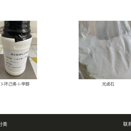
3-环己烯-1-甲醇
光卤石
分类
联