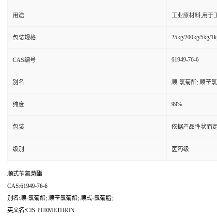
用途
工业原材料,用于
25kg/200kg/5kg/1k
包装规格
61949-76-6
CAS编号
别名
顺-氯菊酯; 顺苄氯
99%
纯度
包装
依据产品性状而定
级别
医药级
顺式苄氯菊酯
CAS:61949-76-6
别名:顺-氯菊酯; 顺苄氯菊酯; 顺式-氯菊脂;
英文名:CIS-PERMETHRIN