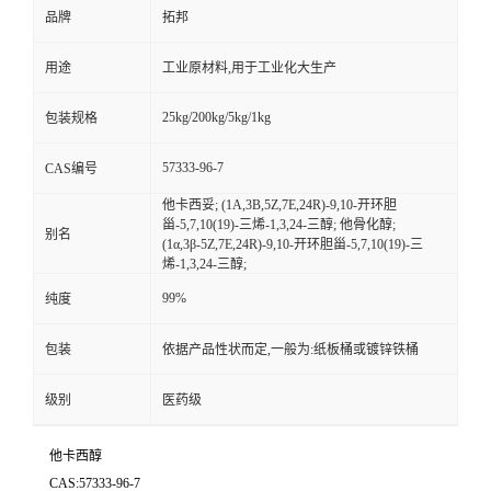
品牌
拓邦
用途
工业原材料,用于工业化大生产
25kg/200kg/5kg/1kg
包装规格
57333-96-7
CAS编号
他卡西妥; (1A,3B,5Z,7E,24R)-9,10-开环胆
甾-5,7,10(19)-三烯-1,3,24-三醇; 他骨化醇;
别名
(1α,3β-5Z,7E,24R)-9,10-开环胆甾-5,7,10(19)-三
烯-1,3,24-三醇;
99%
纯度
包装
依据产品性状而定,一般为:纸板桶或镀锌铁桶
级别
医药级
他卡西醇
CAS:57333-96-7