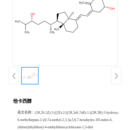
他卡西醇
英文名称：
(1R,3S,5Z)-5-[(2E)-2-[(1R,3aS,7aR)-1-[(2R,5R)-5-hydroxy-
6-methylheptan-2-yl]-7a-methyl-2,3,3a,5,6,7-hexahydro-1H-inden-4-
ylidene]ethylidene]-4-methylidenecyclohexane-1,3-diol