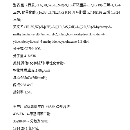
别名:他卡西妥; (1A,3B,5Z,7E,24R)-9,10-开环胆甾-5,7,10(19)-三烯-1,3,24-
三醇; 他骨化醇; (1α,3β-5Z,7E,24R)-9,10-开环胆甾-5,7,10(19)-三烯-1,3,24-
三醇;
英文名:(1R,3S,5Z)-5-[(2E)-2-[(1R,3aS,7aR)-1-[(2R,5R)-5-hydroxy-6-
methylheptan-2-yl]-7a-methyl-2,3,3a,5,6,7-hexahydro-1H-inden-4-
ylidene]ethylidene]-4-methylidenecyclohexane-1,3-diol
分子式:C27H44O3
分子量:416.636
类别:其他>化学试剂>手性化合物>
物化性质:密度:1.06g/cm3
沸点:565oCat760mmHg
闪点:238.4oC
折射率:1.545
生产厂家优惠供应以下品种,欢迎咨询:
496-73-1 4-甲基间苯二酚
36290-04-7 分散剂NNO
1314-20-1 氯化钍