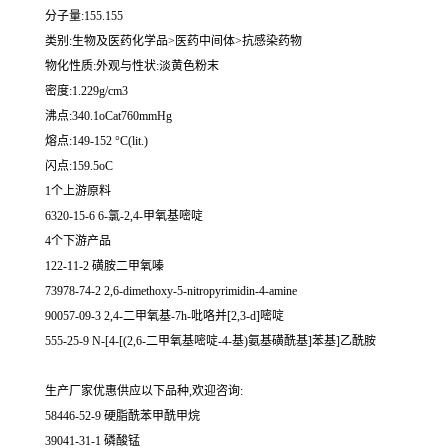
分子量:155.155
类别:生物及医药化学品>医药中间体>抗感染药物
物化性质:外观与性状:淡黄色粉末
密度:1.229g/cm3
沸点:340.1oCat760mmHg
熔点:149-152 °C(lit.)
闪点:159.5oC
1个上游原料
6320-15-6 6-氯-2,4-甲氧基嘧啶
4个下游产品
122-11-2 磺胺二甲氧嗪
73978-74-2 2,6-dimethoxy-5-nitropyrimidin-4-amine
90057-09-3 2,4-二甲氧基-7h-吡咯并[2,3-d]嘧啶
555-25-9 N-[4-[(2,6-二甲氧基嘧啶-4-基)氨基磺酰基]苯基]乙酰胺
生产厂家优惠供应以下品种,欢迎咨询:
58446-52-9 硬脂酰苯甲酰甲烷
39041-31-1 磷酸锰