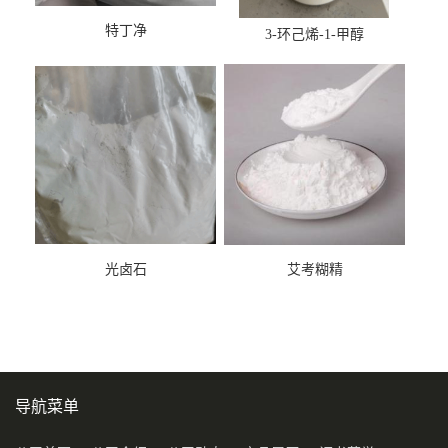
特丁净
3-环己烯-1-甲醇
光卤石
艾考糊精
导航菜单