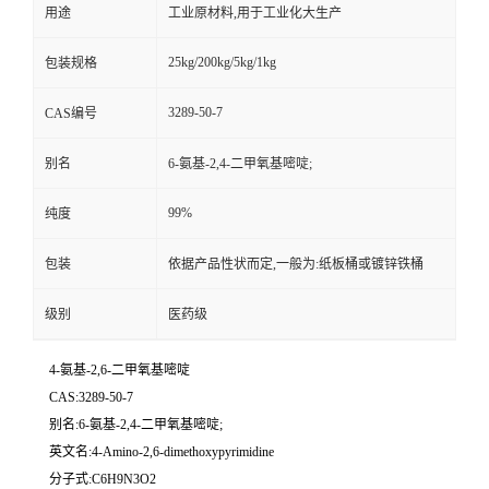
用途
工业原材料,用于工业化大生产
25kg/200kg/5kg/1kg
包装规格
3289-50-7
CAS编号
别名
6-氨基-2,4-二甲氧基嘧啶;
99%
纯度
包装
依据产品性状而定,一般为:纸板桶或镀锌铁桶
级别
医药级
4-氨基-2,6-二甲氧基嘧啶
CAS:3289-50-7
别名:6-氨基-2,4-二甲氧基嘧啶;
英文名:4-Amino-2,6-dimethoxypyrimidine
分子式:C6H9N3O2